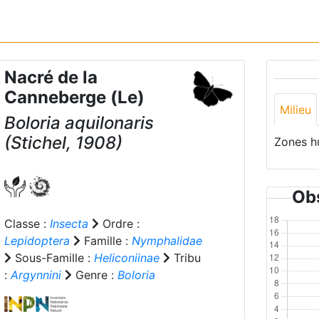
Nacré de la
Canneberge (Le)
Milieu
Boloria aquilonaris
(Stichel, 1908)
Zones h
Obs
Classe :
Insecta
Ordre :
Lepidoptera
Famille :
Nymphalidae
Sous-Famille :
Heliconiinae
Tribu
:
Argynnini
Genre :
Boloria