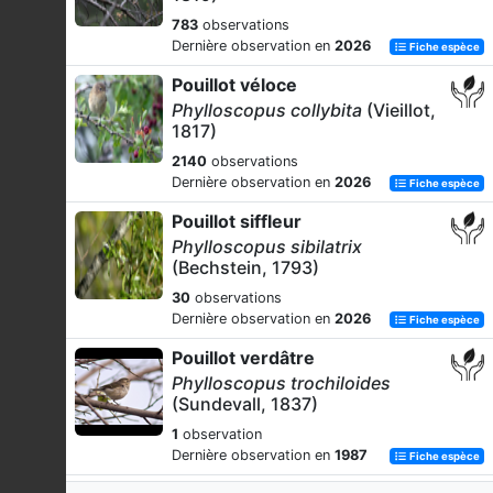
783
observations
Dernière observation en
2026
Fiche espèce
Pouillot véloce
Phylloscopus collybita
(Vieillot,
1817)
2140
observations
Dernière observation en
2026
Fiche espèce
Pouillot siffleur
Phylloscopus sibilatrix
(Bechstein, 1793)
30
observations
Dernière observation en
2026
Fiche espèce
Pouillot verdâtre
Phylloscopus trochiloides
(Sundevall, 1837)
1
observation
Dernière observation en
1987
Fiche espèce