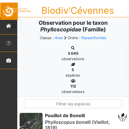
Biodiv'Cévennes
Observation pour le taxon
Phylloscopidae
(Famille)
Classe :
Aves
Ordre :
Passeriformes
3 045
observations
5
espèces
112
observateurs
Pouillot de Bonelli
Phylloscopus bonelli
(Vieillot,
1819)