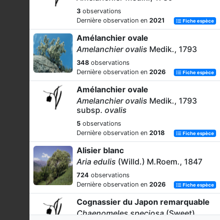
3
observations
Dernière observation en
2021
Fiche espèce
Amélanchier ovale
Amelanchier ovalis
Medik., 1793
348
observations
Dernière observation en
2026
Fiche espèce
Amélanchier ovale
Amelanchier ovalis
Medik., 1793
subsp.
ovalis
5
observations
Dernière observation en
2018
Fiche espèce
Alisier blanc
Aria edulis
(Willd.) M.Roem., 1847
724
observations
Dernière observation en
2026
Fiche espèce
Cognassier du Japon remarquable
Chaenomeles speciosa
(Sweet)