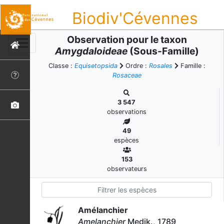
Biodiv'Cévennes
Observation pour le taxon
Amygdaloideae
(Sous-Famille)
Classe :
Equisetopsida
Ordre :
Rosales
Famille :
Rosaceae
3 547
observations
49
espèces
153
observateurs
Amélanchier
Amelanchier
Medik., 1789