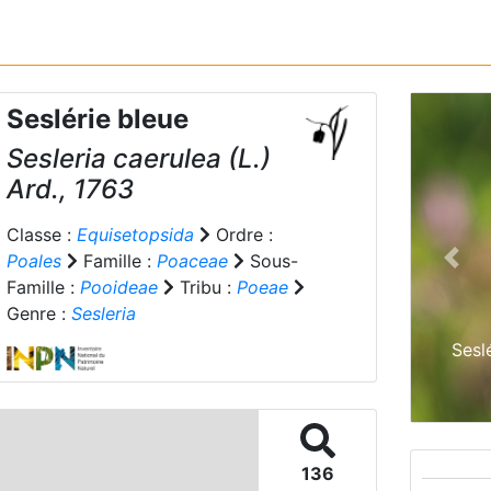
Seslérie bleue
Sesleria caerulea
(L.)
Ard., 1763
Classe :
Equisetopsida
Ordre :
Poales
Famille :
Poaceae
Sous-
Prev
Famille :
Pooideae
Tribu :
Poeae
Genre :
Sesleria
Sesl
136