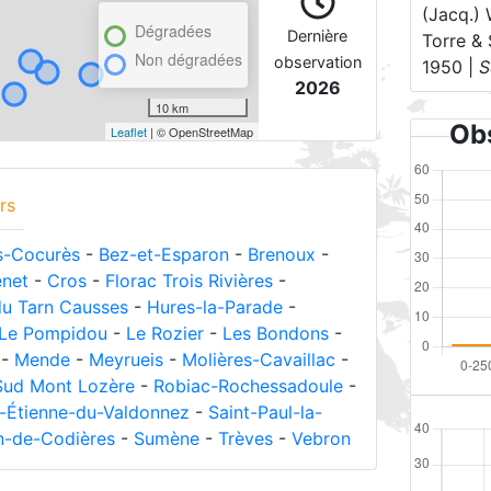
(Jacq.) 
Dégradées
Dernière
Torre & 
Non dégradées
observation
1950 |
S
2026
10 km
Obs
Leaflet
| © OpenStreetMap
rs
s-Cocurès
-
Bez-et-Esparon
-
Brenoux
-
net
-
Cros
-
Florac Trois Rivières
-
u Tarn Causses
-
Hures-la-Parade
-
Le Pompidou
-
Le Rozier
-
Les Bondons
-
-
Mende
-
Meyrueis
-
Molières-Cavaillac
-
Sud Mont Lozère
-
Robiac-Rochessadoule
-
t-Étienne-du-Valdonnez
-
Saint-Paul-la-
n-de-Codières
-
Sumène
-
Trèves
-
Vebron