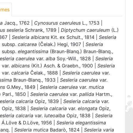
ymes
ia
Jacq., 1762 |
Cynosurus caeruleus
L., 1753 |
us sesleria
Schrank, 1789 |
Diptychum caeruleum
(L.)
1867 |
Sesleria albicans
Kit. ex Schult., 1814 |
Sesleria
a
subsp.
calcarea
(Čelak.) Hegi, 1907 |
Sesleria
a
subsp.
elegantissima
(Braun-Blanq.) Braun-Blanq.,
esleria caerulea
var.
alba
Soy.-Will., 1828 |
Sesleria
a
var.
albicans
(Kit.) Asch. & Graebn., 1900 |
Sesleria
a
var.
calcaria
Čelak., 1888 |
Sesleria caerulea
var.
issima
Braun-Blanq., 1933 |
Sesleria caerulea
var.
ens
G.Mey., 1849 |
Sesleria caerulea
var.
mutica
 Parl., 1850 |
Sesleria caerulea
var.
pallida
Hartm.,
esleria calcaria
Opiz, 1839 |
Sesleria calcaria
var.
a
Opiz, 1838 |
Sesleria calcaria
var.
elongata
Opiz,
esleria calcaria
var.
luteoalba
Opiz, 1838 |
Sesleria
a
Á.Löve & D.Löve, 1956 |
Sesleria elegantissima
lanq. |
Sesleria mutica
Badarò, 1824 |
Sesleria varia