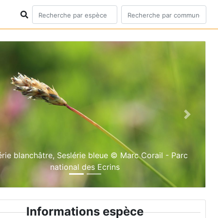
ious
Next
érie blanchâtre, Seslérie bleue © Marc Corail - Parc
national des Ecrins
Informations espèce