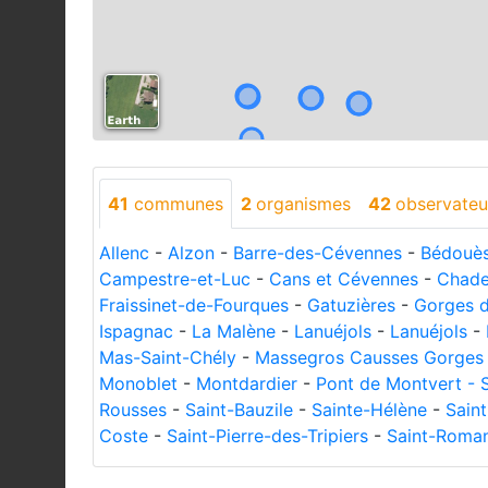
41
communes
2
organismes
42
observateu
Allenc
-
Alzon
-
Barre-des-Cévennes
-
Bédouè
Campestre-et-Luc
-
Cans et Cévennes
-
Chade
Fraissinet-de-Fourques
-
Gatuzières
-
Gorges d
Ispagnac
-
La Malène
-
Lanuéjols
-
Lanuéjols
-
Mas-Saint-Chély
-
Massegros Causses Gorges
Monoblet
-
Montdardier
-
Pont de Montvert - 
Rousses
-
Saint-Bauzile
-
Sainte-Hélène
-
Sain
Coste
-
Saint-Pierre-des-Tripiers
-
Saint-Roma