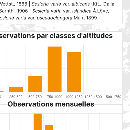
Wettst., 1888 |
Sesleria varia
var.
albicans
(Kit.) Dalla
Sarnth., 1906 |
Sesleria varia
var.
islandica
Á.Löve,
esleria varia
var.
pseudoelongata
Murr, 1899
ervations par classes d'altitudes
Observations mensuelles