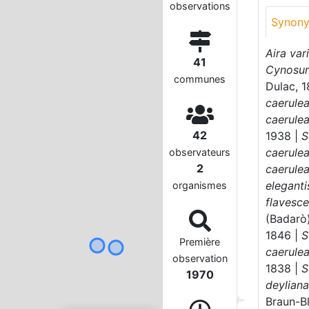
observations
Synon
Aira var
41
Cynosur
communes
Dulac, 
caerule
caerule
42
1938 |
S
caerule
observateurs
2
caerule
elegant
organismes
flavesc
(Badarò)
1846 |
S
Première
caerule
observation
1838 |
S
1970
deylian
Braun-B