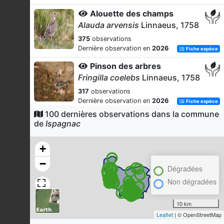
Alouette des champs
Alauda arvensis
Linnaeus, 1758
375
observations
Dernière observation en
2026
Fiche espèce
Pinson des arbres
Fringilla coelebs
Linnaeus, 1758
317
observations
Dernière observation en
2026
Fiche espèce
100 dernières observations dans la commune
Linotte mélodieuse
de
Ispagnac
Linaria cannabina
(Linnaeus,
1758)
+
288
observations
−
Dernière observation en
2025
Fiche espèce
Dégradées
Alouette lulu
Non dégradées
Lullula arborea
(Linnaeus, 1758)
10 km
233
observations
Leaflet
| © OpenStreetMap
Dernière observation en
2026
Fiche espèce