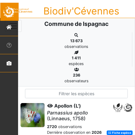
Biodiv'Cévennes
Commune de Ispagnac
13 673
observations
1 411
espèces
236
observateurs
Apollon (L')
Parnassius apollo
(Linnaeus, 1758)
2720
observations
Dernière observation en
2026
Fiche espèce