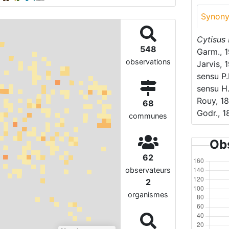
Synon
Cytisus
548
Garm., 
observations
Jarvis, 
sensu P.
sensu H.
Rouy, 1
68
Godr., 
communes
Obs
62
observateurs
2
organismes