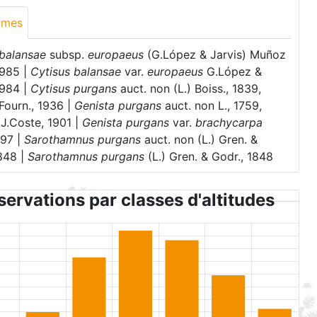
ymes
 balansae
subsp.
europaeus
(G.López & Jarvis) Muñoz
1985 |
Cytisus balansae
var.
europaeus
G.López &
1984 |
Cytisus purgans
auct. non (L.) Boiss., 1839,
Fourn., 1936 |
Genista purgans
auct. non L., 1759,
J.Coste, 1901 |
Genista purgans
var.
brachycarpa
897 |
Sarothamnus purgans
auct. non (L.) Gren. &
1848 |
Sarothamnus purgans
(L.) Gren. & Godr., 1848
ervations par classes d'altitudes