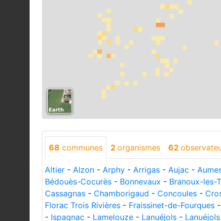
68
communes
2
organismes
62
observate
Altier
-
Alzon
-
Arphy
-
Arrigas
-
Aujac
-
Aumes
Bédouès-Cocurès
-
Bonnevaux
-
Branoux-les-T
Cassagnas
-
Chamborigaud
-
Concoules
-
Cro
Florac Trois Rivières
-
Fraissinet-de-Fourques
-
Ispagnac
-
Lamelouze
-
Lanuéjols
-
Lanuéjols