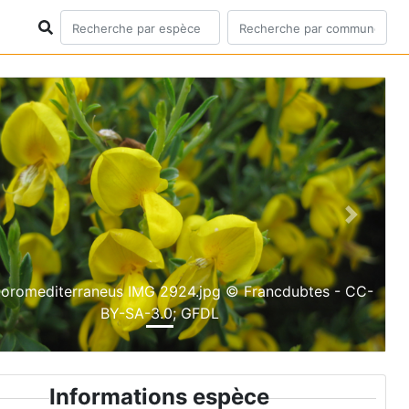
ious
Next
 oromediterraneus IMG 2924.jpg © Francdubtes - CC-
BY-SA-3.0; GFDL
Informations espèce