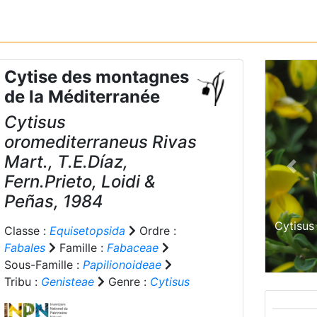
Cytise des montagnes
de la Méditerranée
Cytisus
oromediterraneus
Rivas
Mart., T.E.Díaz,
Prev
Fern.Prieto, Loidi &
Peñas, 1984
Cytisus
Classe :
Equisetopsida
Ordre :
Fabales
Famille :
Fabaceae
Sous-Famille :
Papilionoideae
Tribu :
Genisteae
Genre :
Cytisus