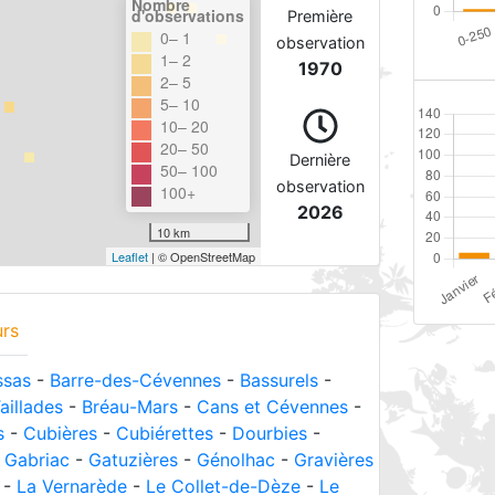
Nombre
d'observations
Première
0– 1
observation
1– 2
1970
2– 5
5– 10
10– 20
20– 50
Dernière
50– 100
observation
100+
2026
10 km
Leaflet
| © OpenStreetMap
urs
sas
-
Barre-des-Cévennes
-
Bassurels
-
aillades
-
Bréau-Mars
-
Cans et Cévennes
-
s
-
Cubières
-
Cubiérettes
-
Dourbies
-
-
Gabriac
-
Gatuzières
-
Génolhac
-
Gravières
-
La Vernarède
-
Le Collet-de-Dèze
-
Le