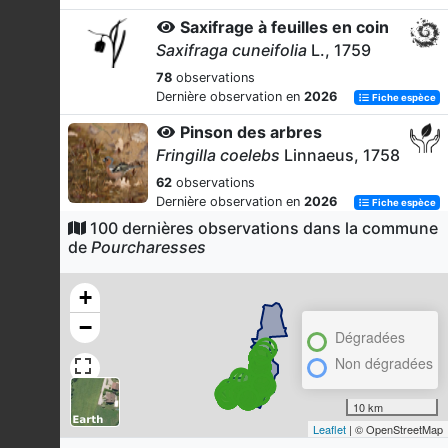
Saxifrage à feuilles en coin
Saxifraga cuneifolia
L., 1759
78
observations
Dernière observation en
2026
Fiche espèce
Pinson des arbres
Fringilla coelebs
Linnaeus, 1758
62
observations
Dernière observation en
2026
Fiche espèce
100 dernières observations dans la commune
-
de
Pourcharesses
Peltigera collina
(Ach.) Schrad., 1801
60
observations
+
Dernière observation en
2026
Fiche espèce
−
Dégradées
Rougegorge familier
Non dégradées
Erithacus rubecula
(Linnaeus,
1758)
10 km
58
observations
Leaflet
| © OpenStreetMap
Dernière observation en
2026
Fiche espèce