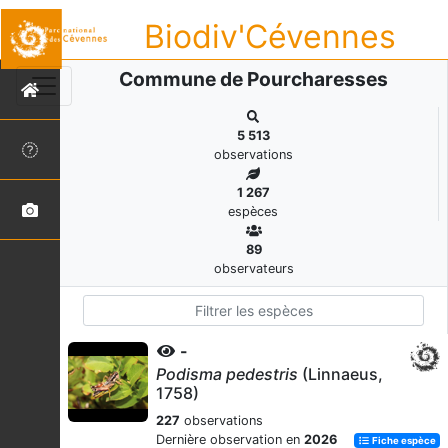
Biodiv'Cévennes
Commune de Pourcharesses
5 513
observations
1 267
espèces
89
observateurs
-
Podisma pedestris
(Linnaeus,
1758)
227
observations
Dernière observation en
2026
Fiche espèce