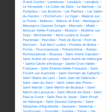
Grand-Combe
-
Lamelouze
-
Lanuéjols
-
Lanuéjols
-
La Vernarède
-
Le Collet-de-Dèze
-
Le Martinet
-
Le
Pompidou
-
Les Bondons
-
Les Plantiers
-
Les Salles-
du-Gardon
-
L'Estréchure
-
Le Vigan
-
Malarce-sur-
la-Thines
-
Malbosc
-
Malons-et-Elze
-
Mandagout
-
Massegros Causses Gorges
-
Meyrueis
-
Mialet
-
Moissac-Vallée-Française
-
Molezon
-
Molières-sur-
Cèze
-
Montdardier
-
Mont Lozère et Goulet
-
Peyremale
-
Peyrolles
-
Pied-de-Borne
-
Pont de
Montvert - Sud Mont Lozère
-
Ponteils-et-Brésis
-
Portes
-
Pourcharesses
-
Prévenchères
-
Robiac-
Rochessadoule
-
Rousses
-
Saint-André-Capcèze
-
Saint-André-de-Lancize
-
Saint-André-de-Valborgne
-
Sainte-Cécile-d'Andorge
-
Sainte-Croix-Vallée-
Française
-
Saint-Étienne-Vallée-Française
-
Saint-
Florent-sur-Auzonnet
-
Saint-Germain-de-Calberte
-
Saint-Hilaire-de-Lavit
-
Saint-Jean-de-Valériscle
-
Saint-Jean-du-Gard
-
Saint-Julien-des-Points
-
Saint-Martial
-
Saint-Martin-de-Boubaux
-
Saint-
Martin-de-Lansuscle
-
Saint-Michel-de-Dèze
-
Saint-
Paul-la-Coste
-
Saint-Paul-le-Jeune
-
Saint-Privat-
de-Vallongue
-
Saint-Sauveur-Camprieu
-
Saint-
Sébastien-d'Aigrefeuille
-
Saumane
-
Sénéchas
-
Soudorgues
-
Soustelle
-
Sumène
-
Trèves
-
Val-