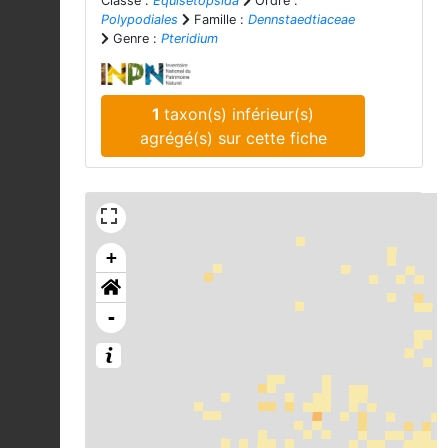
Classe :
Equisetopsida
Ordre :
Polypodiales
Famille :
Dennstaedtiaceae
Genre :
Pteridium
1
taxon(s) inférieur(s)
agrégé(s) sur cette fiche
+
-