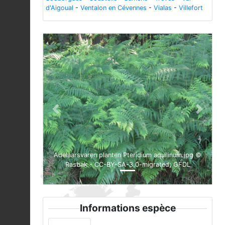
d'Aigoual
-
Ventalon en Cévennes
-
Vialas
-
Villefort
Previous
Next
Adelaarsvaren planten Pteridium aquilinum.jpg ©
Rasbak - CC-BY-SA-3.0-migrated; GFDL
Informations espèce