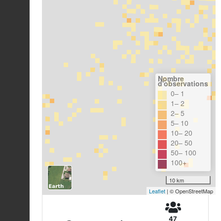
Nombre
d'observations
0– 1
1– 2
2– 5
5– 10
10– 20
20– 50
50– 100
100+
10 km
Leaflet
| © OpenStreetMap
47