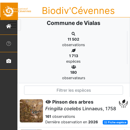
Biodiv'Cévennes
Commune de Vialas
11 502
observations
1 713
espèces
180
observateurs
Pinson des arbres
Fringilla coelebs
Linnaeus, 1758
161
observations
Dernière observation en
2026
Fiche espèce