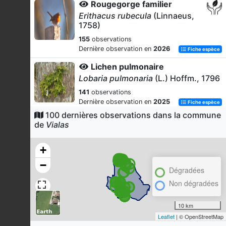
Rougegorge familier
Erithacus rubecula
(Linnaeus,
1758)
155
observations
Dernière observation en
2026
Fiche espèce
Lichen pulmonaire
Lobaria pulmonaria
(L.) Hoffm., 1796
141
observations
Dernière observation en
2025
Fiche espèce
100 dernières observations dans la commune
Merle noir
de
Vialas
Turdus merula
Linnaeus, 1758
127
observations
+
Dernière observation en
2026
Fiche espèce
−
Dégradées
Coucou gris
Non dégradées
Cuculus canorus
Linnaeus, 1758
112
observations
10 km
Dernière observation en
2026
Fiche espèce
Leaflet
| © OpenStreetMap
Mésange charbonnière