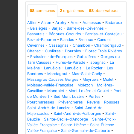
68
communes
2
organismes
68
observateurs
Altier
-
Alzon
-
Arphy
-
Arre
-
Aumessas
-
Badaroux
-
Balsièges
-
Barjac
-
Barre-des-Cévennes
-
Bassurels
-
Bédouès-Cocurès
-
Berrias-et-Casteljau
-
Bez-et-Esparon
-
Blandas
-
Brenoux
-
Cans et
Cévennes
-
Cassagnas
-
Chambon
-
Chamborigaud
-
Chanac
-
Cubières
-
Dourbies
-
Florac Trois Rivières
-
Fraissinet-de-Fourques
-
Gatuzières
-
Gorges du
Tarn Causses
-
Hures-la-Parade
-
Ispagnac
-
La
Malène
-
Lanuéjols
-
Lanuéjols
-
Le Rozier
-
Les
Bondons
-
Mandagout
-
Mas-Saint-Chély
-
Massegros Causses Gorges
-
Meyrueis
-
Mialet
-
Moissac-Vallée-Française
-
Molezon
-
Molières-
Cavaillac
-
Monoblet
-
Mont Lozère et Goulet
-
Pont
de Montvert - Sud Mont Lozère
-
Portes
-
Pourcharesses
-
Prévenchères
-
Revens
-
Rousses
-
Saint-André-de-Lancize
-
Saint-André-de-
Majencoules
-
Saint-André-de-Valborgne
-
Saint-
Bauzile
-
Sainte-Cécile-d'Andorge
-
Sainte-Croix-
Vallée-Française
-
Sainte-Hélène
-
Saint-Étienne-
Vallée-Française
-
Saint-Germain-de-Calberte
-