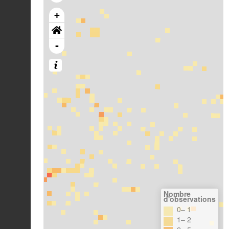
+
-
Nombre
d'observations
0– 1
1– 2