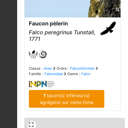
Faucon pèlerin
Falco peregrinus
Tunstall,
1771
Classe :
Aves
Ordre :
Falconiformes
Famille :
Falconidae
Genre :
Falco
1
taxon(s) inférieur(s)
agrégé(s) sur cette fiche