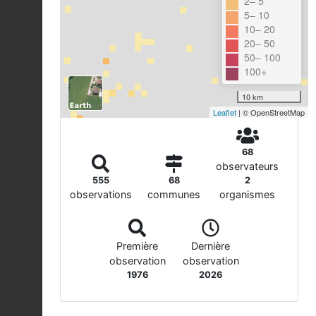
2– 5
5– 10
10– 20
20– 50
50– 100
100+
10 km
Leaflet
| © OpenStreetMap
68
observateurs
555
68
2
observations
communes
organismes
Première
Dernière
observation
observation
1976
2026