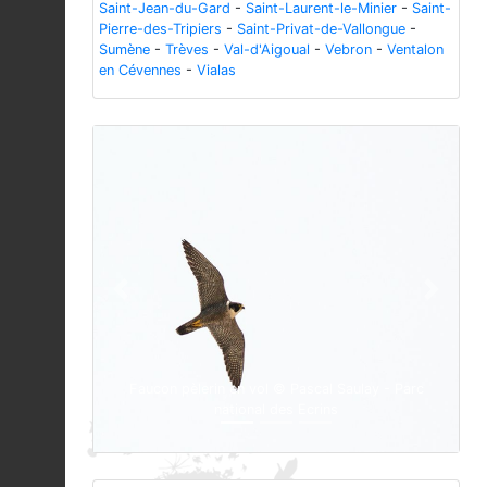
Saint-Jean-du-Gard
-
Saint-Laurent-le-Minier
-
Saint-
Pierre-des-Tripiers
-
Saint-Privat-de-Vallongue
-
Sumène
-
Trèves
-
Val-d'Aigoual
-
Vebron
-
Ventalon
en Cévennes
-
Vialas
Previous
Next
Faucon pèlerin en vol © Pascal Saulay - Parc
national des Ecrins