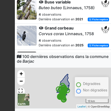
Buse variable
Buteo buteo
(Linnaeus, 1758)
4
observations
Dernière observation en
2021
Fiche espèce
Grand corbeau
Corvus corax
Linnaeus, 1758
4
observations
Dernière observation en
2025
Fiche espèce
Ephippigère des vignes
100 dernières observations dans la commune
Ephippiger diurnus
Dufour, 1841
de
Barjac
4
observations
Dernière observation en
2024
Fiche espèce
+
Ephippigère des vignes
−
Dégradées
Ephippiger diurnus
Dufour, 1841
Non dégradées
4
observations
Dernière observation en
2024
Fiche espèce
10 km
Faucon pèlerin
Leaflet
| © OpenStreetMap