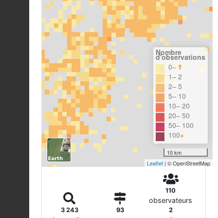
Nombre
d'observations
0– 1
1– 2
2– 5
5– 10
10– 20
20– 50
50– 100
100+
10 km
Leaflet
| © OpenStreetMap
110
observateurs
3 243
93
2