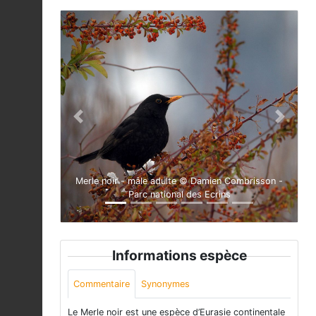
Previous
Next
Merle noir - mâle adulte © Damien Combrisson -
Parc national des Ecrins
Informations espèce
Commentaire
Synonymes
Le Merle noir est une espèce d’Eurasie continentale