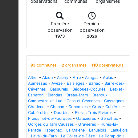
observations
communes
organismes
Première
Dernière
observation
observation
1973
2026
93
communes
2
organismes
110
observateurs
Altier
-
Alzon
-
Arphy
-
Arre
-
Arrigas
-
Aulas
-
Aumessas
-
Avèze
-
Balsièges
-
Barjac
-
Barre-des-
Cévennes
-
Bassurels
-
Bédouès-Cocurès
-
Bez-et-
Esparon
-
Blandas
-
Bréau-Mars
-
Brenoux
-
Campestre-et-Luc
-
Cans et Cévennes
-
Cassagnas
-
Chadenet
-
Chanac
-
Concoules
-
Cros
-
Cubières
-
Cubiérettes
-
Dourbies
-
Florac Trois Rivières
-
Fraissinet-de-Fourques
-
Gatuzières
-
Génolhac
-
Gorges du Tarn Causses
-
Gravières
-
Hures-la-
Parade
-
Ispagnac
-
La Malène
-
Lanuéjols
-
Lanuéjols
-
Laval-du-Tarn
-
Le Collet-de-Dèze
-
Le Pompidou
-