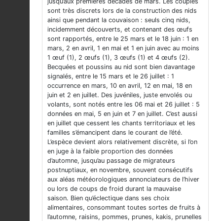
jusqu’aux premières décades de mars. Les couples
sont très discrets lors de la construction des nids
ainsi que pendant la couvaison : seuls cinq nids,
incidemment découverts, et contenant des œufs
sont rapportés, entre le 25 mars et le 18 juin : 1 en
mars, 2 en avril, 1 en mai et 1 en juin avec au moins
1 œuf (1), 2 œufs (1), 3 œufs (1) et 4 œufs (2).
Becquées et poussins au nid sont bien davantage
signalés, entre le 15 mars et le 26 juillet : 1
occurrence en mars, 10 en avril, 12 en mai, 18 en
juin et 2 en juillet. Des juvéniles, juste envolés ou
volants, sont notés entre les 06 mai et 26 juillet : 5
données en mai, 5 en juin et 7 en juillet. C’est aussi
en juillet que cessent les chants territoriaux et les
familles s’émancipent dans le courant de l’été.
L’espèce devient alors relativement discrète, si l’on
en juge à la faible proportion des données
d’automne, jusqu’au passage de migrateurs
postnuptiaux, en novembre, souvent consécutifs
aux aléas météorologiques annonciateurs de l’hiver
ou lors de coups de froid durant la mauvaise
saison. Bien qu’éclectique dans ses choix
alimentaires, consommant toutes sortes de fruits à
l’automne, raisins, pommes, prunes, kakis, prunelles