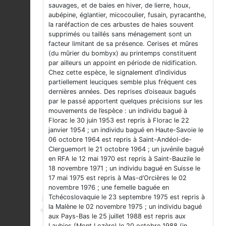
sauvages, et de baies en hiver, de lierre, houx,
aubépine, églantier, micocoulier, fusain, pyracanthe,
la raréfaction de ces arbustes de haies souvent
supprimés ou taillés sans ménagement sont un
facteur limitant de sa présence. Cerises et mûres
(du mûrier du bombyx) au printemps constituent
par ailleurs un appoint en période de nidification.
Chez cette espèce, le signalement d’individus
partiellement leuciques semble plus fréquent ces
dernières années. Des reprises d’oiseaux bagués
par le passé apportent quelques précisions sur les
mouvements de l’espèce : un individu bagué à
Florac le 30 juin 1953 est repris à Florac le 22
janvier 1954 ; un individu bagué en Haute-Savoie le
06 octobre 1964 est repris à Saint-Andéol-de-
Clerguemort le 21 octobre 1964 ; un juvénile bagué
en RFA le 12 mai 1970 est repris à Saint-Bauzile le
18 novembre 1971 ; un individu bagué en Suisse le
17 mai 1975 est repris à Mas-d’Orcières le 02
novembre 1976 ; une femelle baguée en
Tchécoslovaquie le 23 septembre 1975 est repris à
la Malène le 02 novembre 1975 ; un individu bagué
aux Pays-Bas le 25 juillet 1988 est repris aux
Laubies (Mont Lozère) le 20 octobre 1988 (in