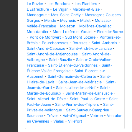
Le Rozier
-
Les Bondons
-
Les Plantiers
-
L'Estréchure
-
Le Vigan
-
Malons-et-Elze
-
Mandagout
-
Mas-Saint-Chély
-
Massegros Causses
Gorges
-
Mende
-
Meyrueis
-
Mialet
-
Moissac-
Vallée-Française
-
Molezon
-
Molières-Cavaillac
-
Montdardier
-
Mont Lozère et Goulet
-
Pied-de-Borne
-
Pont de Montvert - Sud Mont Lozère
-
Ponteils-et-
Brésis
-
Pourcharesses
-
Rousses
-
Saint-Ambroix
-
Saint-André-Capcèze
-
Saint-André-de-Lancize
-
Saint-André-de-Majencoules
-
Saint-André-de-
Valborgne
-
Saint-Bauzile
-
Sainte-Croix-Vallée-
Française
-
Saint-Étienne-du-Valdonnez
-
Saint-
Étienne-Vallée-Française
-
Saint-Florent-sur-
Auzonnet
-
Saint-Germain-de-Calberte
-
Saint-
Hilaire-de-Lavit
-
Saint-Jean-de-Valériscle
-
Saint-
Jean-du-Gard
-
Saint-Julien-de-la-Nef
-
Saint-
Martin-de-Boubaux
-
Saint-Martin-de-Lansuscle
-
Saint-Michel-de-Dèze
-
Saint-Paul-la-Coste
-
Saint-
Paul-le-Jeune
-
Saint-Pierre-des-Tripiers
-
Saint-
Privat-de-Vallongue
-
Saint-Sauveur-Camprieu
-
Saumane
-
Trèves
-
Val-d'Aigoual
-
Vebron
-
Ventalon
en Cévennes
-
Vialas
-
Villefort