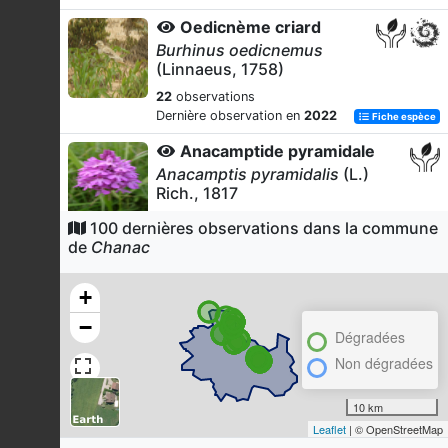
Oedicnème criard
Burhinus oedicnemus
(Linnaeus, 1758)
22
observations
Dernière observation en
2022
Fiche espèce
Anacamptide pyramidale
Anacamptis pyramidalis
(L.)
Rich., 1817
18
observations
100 dernières observations dans la commune
Dernière observation en
2026
Fiche espèce
de
Chanac
Himantoglosse bouc
+
Himantoglossum hircinum
(L.)
Spreng., 1826
−
Dégradées
17
observations
Non dégradées
Dernière observation en
2025
Fiche espèce
Ophrys mouche
10 km
Ophrys insectifera
L., 1753
Leaflet
| © OpenStreetMap