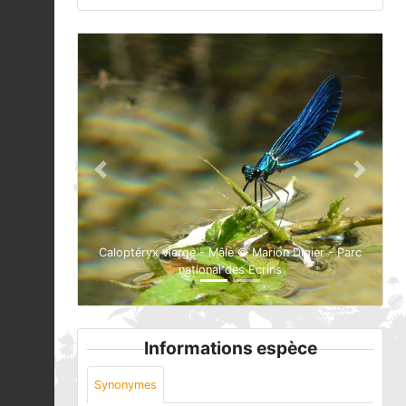
Previous
Next
Caloptéryx vierge - Mâle © Marion Digier - Parc
national des Ecrins
Informations espèce
Synonymes