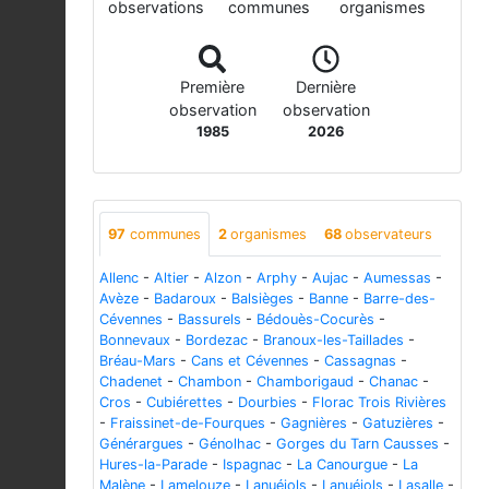
observations
communes
organismes
Première
Dernière
observation
observation
1985
2026
97
communes
2
organismes
68
observateurs
Allenc
-
Altier
-
Alzon
-
Arphy
-
Aujac
-
Aumessas
-
Avèze
-
Badaroux
-
Balsièges
-
Banne
-
Barre-des-
Cévennes
-
Bassurels
-
Bédouès-Cocurès
-
Bonnevaux
-
Bordezac
-
Branoux-les-Taillades
-
Bréau-Mars
-
Cans et Cévennes
-
Cassagnas
-
Chadenet
-
Chambon
-
Chamborigaud
-
Chanac
-
Cros
-
Cubiérettes
-
Dourbies
-
Florac Trois Rivières
-
Fraissinet-de-Fourques
-
Gagnières
-
Gatuzières
-
Générargues
-
Génolhac
-
Gorges du Tarn Causses
-
Hures-la-Parade
-
Ispagnac
-
La Canourgue
-
La
Malène
-
Lamelouze
-
Lanuéjols
-
Lanuéjols
-
Lasalle
-