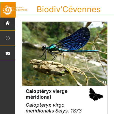
Biodiv'Cévennes
Caloptéryx vierge
méridional
Calopteryx virgo
meridionalis
Selys, 1873