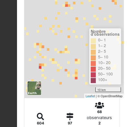
Nombre
d'observations
0– 1
1– 2
2– 5
5– 10
10– 20
20– 50
50– 100
100+
10 km
Leaflet
| © OpenStreetMap
68
observateurs
604
97
2