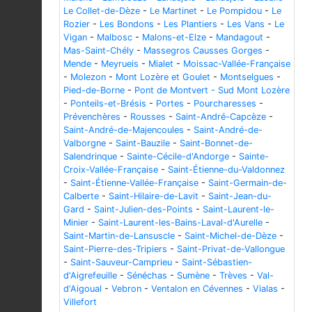
Le Collet-de-Dèze
-
Le Martinet
-
Le Pompidou
-
Le
Rozier
-
Les Bondons
-
Les Plantiers
-
Les Vans
-
Le
Vigan
-
Malbosc
-
Malons-et-Elze
-
Mandagout
-
Mas-Saint-Chély
-
Massegros Causses Gorges
-
Mende
-
Meyrueis
-
Mialet
-
Moissac-Vallée-Française
-
Molezon
-
Mont Lozère et Goulet
-
Montselgues
-
Pied-de-Borne
-
Pont de Montvert - Sud Mont Lozère
-
Ponteils-et-Brésis
-
Portes
-
Pourcharesses
-
Prévenchères
-
Rousses
-
Saint-André-Capcèze
-
Saint-André-de-Majencoules
-
Saint-André-de-
Valborgne
-
Saint-Bauzile
-
Saint-Bonnet-de-
Salendrinque
-
Sainte-Cécile-d'Andorge
-
Sainte-
Croix-Vallée-Française
-
Saint-Étienne-du-Valdonnez
-
Saint-Étienne-Vallée-Française
-
Saint-Germain-de-
Calberte
-
Saint-Hilaire-de-Lavit
-
Saint-Jean-du-
Gard
-
Saint-Julien-des-Points
-
Saint-Laurent-le-
Minier
-
Saint-Laurent-les-Bains-Laval-d'Aurelle
-
Saint-Martin-de-Lansuscle
-
Saint-Michel-de-Dèze
-
Saint-Pierre-des-Tripiers
-
Saint-Privat-de-Vallongue
-
Saint-Sauveur-Camprieu
-
Saint-Sébastien-
d'Aigrefeuille
-
Sénéchas
-
Sumène
-
Trèves
-
Val-
d'Aigoual
-
Vebron
-
Ventalon en Cévennes
-
Vialas
-
Villefort