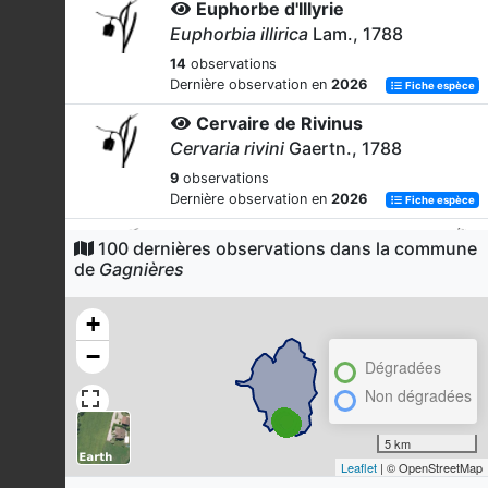
Euphorbe d'Illyrie
Euphorbia illirica
Lam., 1788
14
observations
Dernière observation en
2026
Fiche espèce
Cervaire de Rivinus
Cervaria rivini
Gaertn., 1788
9
observations
Dernière observation en
2026
Fiche espèce
Euphorbe de Duval
100 dernières observations dans la commune
Euphorbia duvalii
Lecoq &
de
Gagnières
Lamotte, 1847
9
observations
+
Dernière observation en
2025
Fiche espèce
−
Dégradées
Bourdaine
Non dégradées
Frangula alnus
Mill., 1768
8
observations
5 km
Dernière observation en
2026
Fiche espèce
Leaflet
| © OpenStreetMap
Néottie ovale