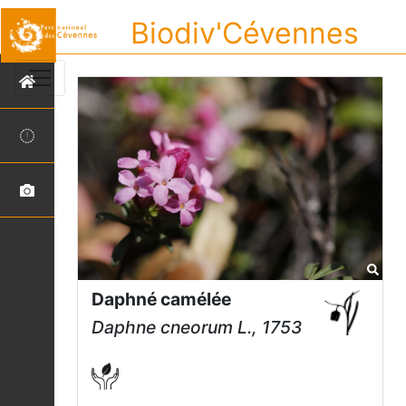
Biodiv'Cévennes
Daphné camélée
Daphne cneorum
L., 1753