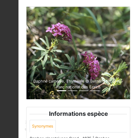
Previous
Next
Daphné camélée, Thymélée © Bernard Nicollet -
Parc national des Ecrins
Informations espèce
Synonymes