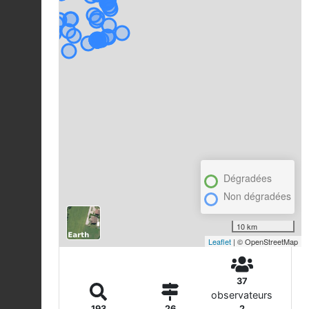
Dégradées
Non dégradées
10 km
Leaflet
| © OpenStreetMap
37
observateurs
193
26
2