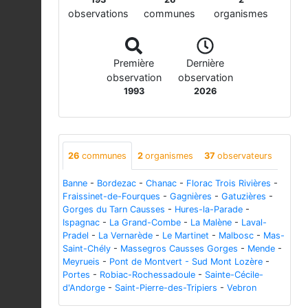
observations
communes
organismes
Première
Dernière
observation
observation
1993
2026
26
communes
2
organismes
37
observateurs
Banne
-
Bordezac
-
Chanac
-
Florac Trois Rivières
-
Fraissinet-de-Fourques
-
Gagnières
-
Gatuzières
-
Gorges du Tarn Causses
-
Hures-la-Parade
-
Ispagnac
-
La Grand-Combe
-
La Malène
-
Laval-
Pradel
-
La Vernarède
-
Le Martinet
-
Malbosc
-
Mas-
Saint-Chély
-
Massegros Causses Gorges
-
Mende
-
Meyrueis
-
Pont de Montvert - Sud Mont Lozère
-
Portes
-
Robiac-Rochessadoule
-
Sainte-Cécile-
d'Andorge
-
Saint-Pierre-des-Tripiers
-
Vebron