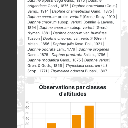
Daphne alpestrivaga
Gand., 1875 |
Daphne
brigantiaca
Gand., 1875 |
Daphne broteriana
(Cout.)
Samp., 1914 |
Daphne chamaebuxus
Gand., 1875 |
Daphne cneorum
proles
verlotii
(Gren.) Rouy, 1910 |
Daphne cneorum
subsp.
verlotii
Bonnier & Layens,
1894 |
Daphne cneorum
subsp.
verlotii
(Gren.)
Nyman, 1881 |
Daphne cneorum
var.
humifusa
Tuzson |
Daphne cneorum
var.
verlotii
(Gren.)
Meisn., 1856 |
Daphne julia
Koso-Pol., 1921 |
Daphne odorata
Lam., 1779 |
Daphne orogenes
Gand., 1875 |
Daphne prostrata
Salisb., 1796 |
Daphne rhodanica
Gand., 1875 |
Daphne verlotii
Gren. & Godr., 1856 |
Thymelaea cneorum
(L.)
Scop., 1771 |
Thymelaea odorata
Bubani, 1897
Observations par classes
d'altitudes