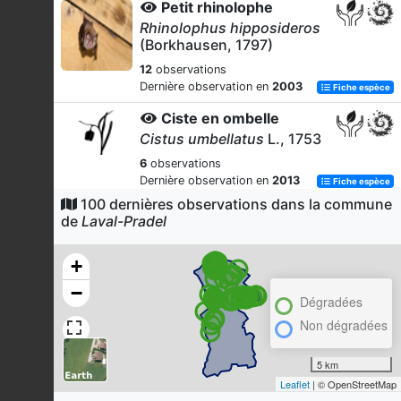
Petit rhinolophe
Rhinolophus hipposideros
(Borkhausen, 1797)
12
observations
Dernière observation en
2003
Fiche espèce
Ciste en ombelle
Cistus umbellatus
L., 1753
6
observations
Dernière observation en
2013
Fiche espèce
100 dernières observations dans la commune
Siméthide de Mattiazzi
de
Laval-Pradel
Simethis mattiazzii
(Vand.)
G.López & Jarvis, 1984
+
6
observations
−
Dernière observation en
2013
Fiche espèce
Dégradées
Callune commune
Non dégradées
Calluna vulgaris
(L.) Hull, 1808
5 km
5
observations
Leaflet
| © OpenStreetMap
Dernière observation en
2006
Fiche espèce