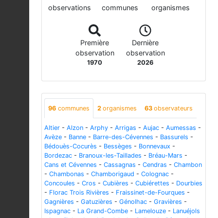
observations
communes
organismes
Première
Dernière
observation
observation
1970
2026
96
communes
2
organismes
63
observateurs
Altier
-
Alzon
-
Arphy
-
Arrigas
-
Aujac
-
Aumessas
-
Avèze
-
Banne
-
Barre-des-Cévennes
-
Bassurels
-
Bédouès-Cocurès
-
Bessèges
-
Bonnevaux
-
Bordezac
-
Branoux-les-Taillades
-
Bréau-Mars
-
Cans et Cévennes
-
Cassagnas
-
Cendras
-
Chambon
-
Chambonas
-
Chamborigaud
-
Colognac
-
Concoules
-
Cros
-
Cubières
-
Cubiérettes
-
Dourbies
-
Florac Trois Rivières
-
Fraissinet-de-Fourques
-
Gagnières
-
Gatuzières
-
Génolhac
-
Gravières
-
Ispagnac
-
La Grand-Combe
-
Lamelouze
-
Lanuéjols