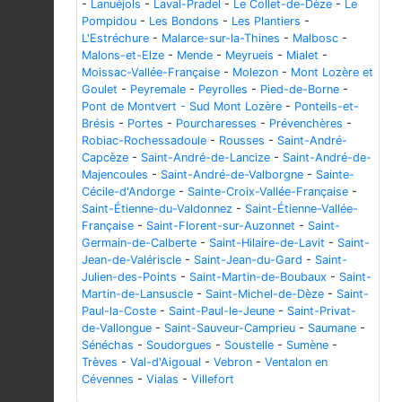
-
Lanuéjols
-
Laval-Pradel
-
Le Collet-de-Dèze
-
Le
Pompidou
-
Les Bondons
-
Les Plantiers
-
L'Estréchure
-
Malarce-sur-la-Thines
-
Malbosc
-
Malons-et-Elze
-
Mende
-
Meyrueis
-
Mialet
-
Moissac-Vallée-Française
-
Molezon
-
Mont Lozère et
Goulet
-
Peyremale
-
Peyrolles
-
Pied-de-Borne
-
Pont de Montvert - Sud Mont Lozère
-
Ponteils-et-
Brésis
-
Portes
-
Pourcharesses
-
Prévenchères
-
Robiac-Rochessadoule
-
Rousses
-
Saint-André-
Capcèze
-
Saint-André-de-Lancize
-
Saint-André-de-
Majencoules
-
Saint-André-de-Valborgne
-
Sainte-
Cécile-d'Andorge
-
Sainte-Croix-Vallée-Française
-
Saint-Étienne-du-Valdonnez
-
Saint-Étienne-Vallée-
Française
-
Saint-Florent-sur-Auzonnet
-
Saint-
Germain-de-Calberte
-
Saint-Hilaire-de-Lavit
-
Saint-
Jean-de-Valériscle
-
Saint-Jean-du-Gard
-
Saint-
Julien-des-Points
-
Saint-Martin-de-Boubaux
-
Saint-
Martin-de-Lansuscle
-
Saint-Michel-de-Dèze
-
Saint-
Paul-la-Coste
-
Saint-Paul-le-Jeune
-
Saint-Privat-
de-Vallongue
-
Saint-Sauveur-Camprieu
-
Saumane
-
Sénéchas
-
Soudorgues
-
Soustelle
-
Sumène
-
Trèves
-
Val-d'Aigoual
-
Vebron
-
Ventalon en
Cévennes
-
Vialas
-
Villefort