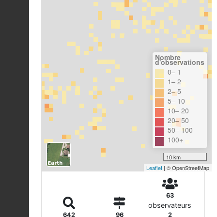
Nombre
d'observations
0– 1
1– 2
2– 5
5– 10
10– 20
20– 50
50– 100
100+
10 km
Leaflet
| © OpenStreetMap
63
observateurs
642
96
2