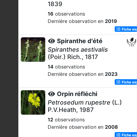
1839
16
observations
Dernière observation en
2019
Fiche e
Spiranthe d'été
Spiranthes aestivalis
(Poir.) Rich., 1817
14
observations
Dernière observation en
2023
Fiche e
Orpin réfléchi
Petrosedum rupestre
(L.)
P.V.Heath, 1987
12
observations
Dernière observation en
2008
Fiche e