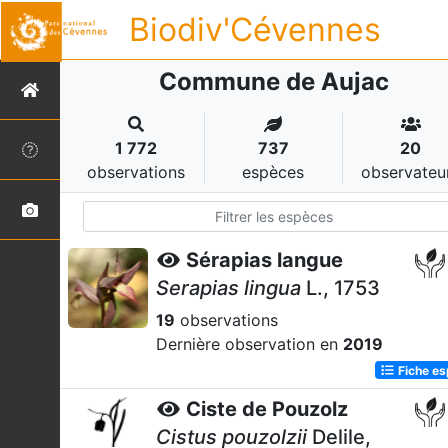
Biodiv'Cévennes
Commune de Aujac
1 772
737
20
observations
espèces
observateu
Sérapias langue
Serapias lingua
L., 1753
19
observations
Dernière observation en
2019
Fiche e
Ciste de Pouzolz
Cistus pouzolzii
Delile,