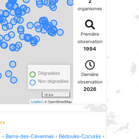
2
organismes
Première
observation
1994
Dégradées
Dernière
Non dégradées
observation
2026
10 km
Leaflet
| © OpenStreetMap
rs
e
-
Barre-des-Cévennes
-
Bédouès-Cocurès
-