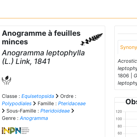
Anogramme à feuilles
minces
Synon
Anogramma leptophylla
(L.) Link, 1841
Acrosti
leptophy
1806 |
G
leptophy
Classe :
Equisetopsida
Ordre :
Obs
Polypodiales
Famille :
Pteridaceae
Sous-Famille :
Pteridoideae
Genre :
Anogramma