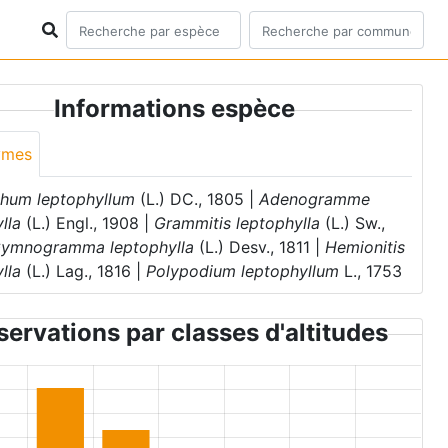
Informations espèce
ymes
chum leptophyllum
(L.) DC., 1805 |
Adenogramme
lla
(L.) Engl., 1908 |
Grammitis leptophylla
(L.) Sw.,
ymnogramma leptophylla
(L.) Desv., 1811 |
Hemionitis
lla
(L.) Lag., 1816 |
Polypodium leptophyllum
L., 1753
ervations par classes d'altitudes