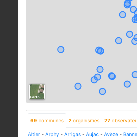
69
communes
2
organismes
27
observateu
Altier
-
Arphy
-
Arrigas
-
Aujac
-
Avèze
-
Bann