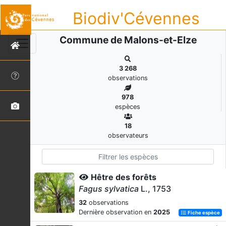
Biodiv'Cévennes
Commune de Malons-et-Elze
3 268
observations
978
espèces
18
observateurs
Hêtre des forêts
Fagus sylvatica
L., 1753
32
observations
Dernière observation en
2025
Fiche espèce