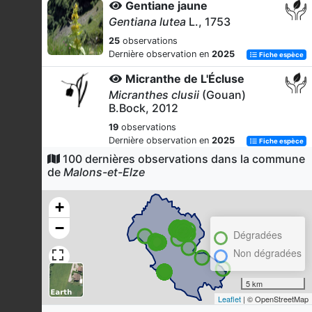
Gentiane jaune
Gentiana lutea
L., 1753
25
observations
Dernière observation en
2025
Fiche espèce
Micranthe de L'Écluse
Micranthes clusii
(Gouan)
B.Bock, 2012
19
observations
Dernière observation en
2025
Fiche espèce
100 dernières observations dans la commune
Coussinet des bois
de
Malons-et-Elze
Leucobryum glaucum
(Hedw.)
Ångstr., 1845
+
18
observations
−
Dernière observation en
2025
Fiche espèce
Dégradées
-
Non dégradées
Frullania fragilifolia
(Taylor)
Gottsche, Lindenb. & Nees, 1845
5 km
Leaflet
| © OpenStreetMap
18
observations