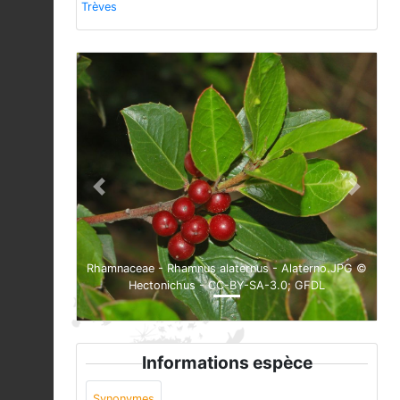
Trèves
Previous
Next
Rhamnaceae - Rhamnus alaternus - Alaterno.JPG ©
Hectonichus - CC-BY-SA-3.0; GFDL
Informations espèce
Synonymes