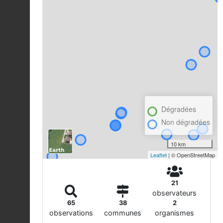
Dégradées
Non dégradées
10 km
Leaflet
| © OpenStreetMap
21
observateurs
65
38
2
observations
communes
organismes