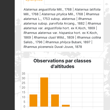
Alaternus angustifolia
Mill., 1768 |
Alaternus latifolia
Mill., 1768 |
Alaternus phylica
Mill., 1768 |
Rhamnus
alaternus
L., 1753 subsp.
alaternus
|
Rhamnus
alaternus
subsp.
parvifolia
Arcang., 1882 |
Rhamnus
alaternus
var.
angustifolia
hort. ex K.Koch, 1869 |
Rhamnus alaternus
var.
hispanica
hort. ex K.Koch,
1869 |
Rhamnus clusii
Willd., 1809 |
Rhamnus collina
Salisb., 1796 |
Rhamnus philyca
Bubani, 1897 |
Rhamnus picenensis
Duval-Jouve, 1878
Observations par classes
d'altitudes