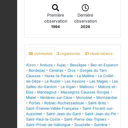
Première
Dernière
observation
observation
1994
2026
38
communes
2
organismes
21
observateurs
Alzon
-
Anduze
-
Aujac
-
Bessèges
-
Bez-et-Esparon
-
Bordezac
-
Cendras
-
Cros
-
Gorges du Tarn
Causses
-
Hures-la-Parade
-
La Malène
-
Le Collet-
de-Dèze
-
Le Rozier
-
Les Assions
-
Les Mages
-
Les
Salles-du-Gardon
-
Le Vigan
-
Malbosc
-
Malons-et-
Elze
-
Mandagout
-
Massegros Causses Gorges
-
Mialet
-
Molières-sur-Cèze
-
Monoblet
-
Montdardier
-
Portes
-
Robiac-Rochessadoule
-
Saint-Brès
-
Saint-Étienne-Vallée-Française
-
Saint-Florent-sur-
Auzonnet
-
Saint-Jean-du-Gard
-
Saint-Jean-du-Pin
-
Saint-Paul-la-Coste
-
Saint-Pierre-des-Tripiers
-
Saint-Privat-de-Vallongue
-
Soustelle
-
Sumène
-