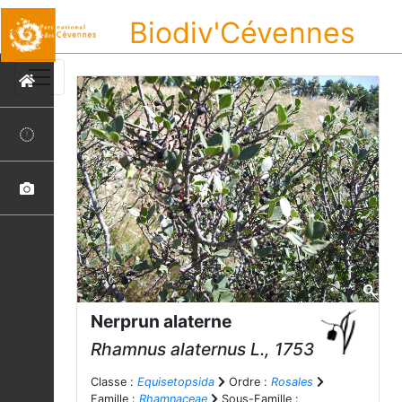
Biodiv'Cévennes
Nerprun alaterne
Rhamnus alaternus
L., 1753
Classe :
Equisetopsida
Ordre :
Rosales
Famille :
Rhamnaceae
Sous-Famille :