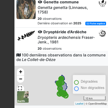
Genette commune
Genetta genetta
(Linnaeus,
1758)
20
observations
Dernière observation en
2025
Fiche espèce
Dryoptéride d'Ardèche
Dryopteris ardechensis
Fraser-
Jenk., 1981
20
observations
Dernière observation en
2025
Fiche espèce
100 dernières observations dans la commune
de
Le Collet-de-Dèze
Dryoptéride écailleuse
Dryopteris affinis
(Lowe) Fraser-
+
Jenk., 1979 s. str.
−
20
observations
Dégradées
Dernière observation en
2024
Fiche espèce
Non dégradées
Fougère femelle
Athyrium filix-femina
(L.) Roth, 1799
10 km
Leaflet
| © OpenStreetMap
17
observations