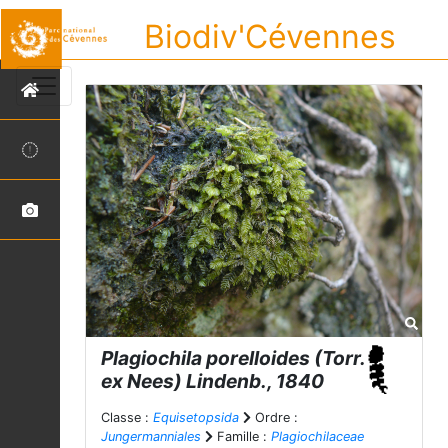
Biodiv'Cévennes
Plagiochila porelloides
(Torr.
ex Nees) Lindenb., 1840
Classe :
Equisetopsida
Ordre :
Jungermanniales
Famille :
Plagiochilaceae