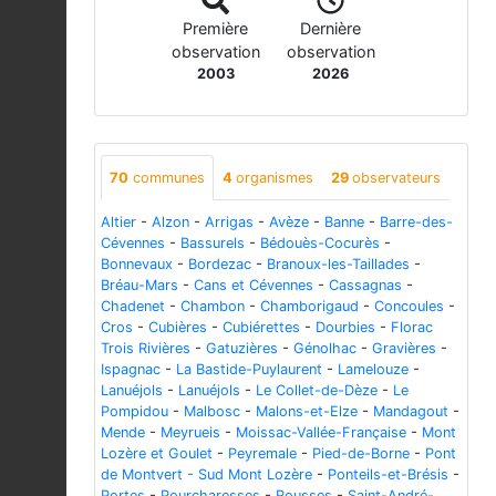
Première
Dernière
observation
observation
2003
2026
70
communes
4
organismes
29
observateurs
Altier
-
Alzon
-
Arrigas
-
Avèze
-
Banne
-
Barre-des-
Cévennes
-
Bassurels
-
Bédouès-Cocurès
-
Bonnevaux
-
Bordezac
-
Branoux-les-Taillades
-
Bréau-Mars
-
Cans et Cévennes
-
Cassagnas
-
Chadenet
-
Chambon
-
Chamborigaud
-
Concoules
-
Cros
-
Cubières
-
Cubiérettes
-
Dourbies
-
Florac
Trois Rivières
-
Gatuzières
-
Génolhac
-
Gravières
-
Ispagnac
-
La Bastide-Puylaurent
-
Lamelouze
-
Lanuéjols
-
Lanuéjols
-
Le Collet-de-Dèze
-
Le
Pompidou
-
Malbosc
-
Malons-et-Elze
-
Mandagout
-
Mende
-
Meyrueis
-
Moissac-Vallée-Française
-
Mont
Lozère et Goulet
-
Peyremale
-
Pied-de-Borne
-
Pont
de Montvert - Sud Mont Lozère
-
Ponteils-et-Brésis
-
Portes
-
Pourcharesses
-
Rousses
-
Saint-André-