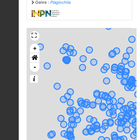
Genre :
Plagiochila
+
-