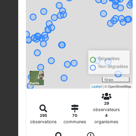
Dégradées
Non dégradées
10 km
Leaflet
| © OpenStreetMap
29
observateurs
295
70
4
observations
communes
organismes