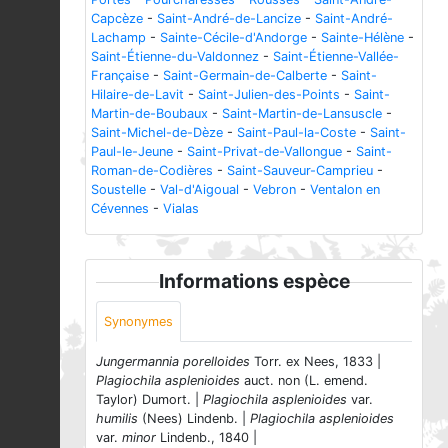
Capcèze
-
Saint-André-de-Lancize
-
Saint-André-
Lachamp
-
Sainte-Cécile-d'Andorge
-
Sainte-Hélène
-
Saint-Étienne-du-Valdonnez
-
Saint-Étienne-Vallée-
Française
-
Saint-Germain-de-Calberte
-
Saint-
Hilaire-de-Lavit
-
Saint-Julien-des-Points
-
Saint-
Martin-de-Boubaux
-
Saint-Martin-de-Lansuscle
-
Saint-Michel-de-Dèze
-
Saint-Paul-la-Coste
-
Saint-
Paul-le-Jeune
-
Saint-Privat-de-Vallongue
-
Saint-
Roman-de-Codières
-
Saint-Sauveur-Camprieu
-
Soustelle
-
Val-d'Aigoual
-
Vebron
-
Ventalon en
Cévennes
-
Vialas
Informations espèce
Synonymes
Jungermannia porelloides
Torr. ex Nees, 1833 |
Plagiochila asplenioides
auct. non (L. emend.
Taylor) Dumort. |
Plagiochila asplenioides
var.
humilis
(Nees) Lindenb. |
Plagiochila asplenioides
var.
minor
Lindenb., 1840 |