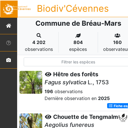
Biodiv'Cévennes
Commune de Bréau-Mars
4 202
804
160
observations
espèces
observateu
Hêtre des forêts
Fagus sylvatica
L., 1753
196
observations
Dernière observation en
2025
Fiche e
Chouette de Tengmalm
Aegolius funereus