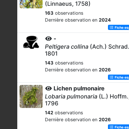
(Linnaeus, 1758)
163
observations
Dernière observation en
2024
Fiche e
-
Peltigera collina
(Ach.) Schrad.
1801
143
observations
Dernière observation en
2026
Fiche e
Lichen pulmonaire
Lobaria pulmonaria
(L.) Hoffm.
1796
142
observations
Dernière observation en
2026
Fiche e