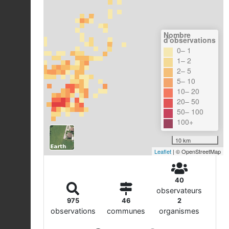
Nombre
d'observations
0– 1
1– 2
2– 5
5– 10
10– 20
20– 50
50– 100
100+
10 km
Leaflet
| © OpenStreetMap
40
observateurs
975
46
2
observations
communes
organismes