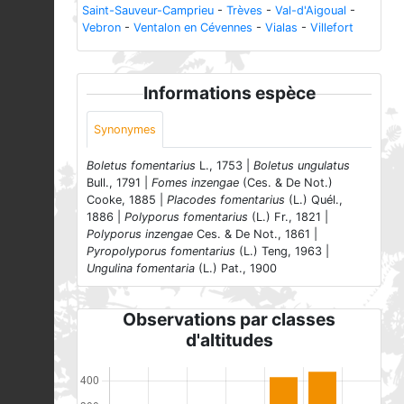
Saint-Sauveur-Camprieu
-
Trèves
-
Val-d'Aigoual
-
Vebron
-
Ventalon en Cévennes
-
Vialas
-
Villefort
Informations espèce
Synonymes
Boletus fomentarius
L., 1753 |
Boletus ungulatus
Bull., 1791 |
Fomes inzengae
(Ces. & De Not.)
Cooke, 1885 |
Placodes fomentarius
(L.) Quél.,
1886 |
Polyporus fomentarius
(L.) Fr., 1821 |
Polyporus inzengae
Ces. & De Not., 1861 |
Pyropolyporus fomentarius
(L.) Teng, 1963 |
Ungulina fomentaria
(L.) Pat., 1900
Observations par classes
d'altitudes