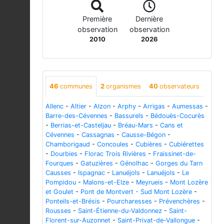
Première
Dernière
observation
observation
2010
2026
46
communes
2
organismes
40
observateurs
Allenc
-
Altier
-
Alzon
-
Arphy
-
Arrigas
-
Aumessas
-
Barre-des-Cévennes
-
Bassurels
-
Bédouès-Cocurès
-
Berrias-et-Casteljau
-
Bréau-Mars
-
Cans et
Cévennes
-
Cassagnas
-
Causse-Bégon
-
Chamborigaud
-
Concoules
-
Cubières
-
Cubiérettes
-
Dourbies
-
Florac Trois Rivières
-
Fraissinet-de-
Fourques
-
Gatuzières
-
Génolhac
-
Gorges du Tarn
Causses
-
Ispagnac
-
Lanuéjols
-
Lanuéjols
-
Le
Pompidou
-
Malons-et-Elze
-
Meyrueis
-
Mont Lozère
et Goulet
-
Pont de Montvert - Sud Mont Lozère
-
Ponteils-et-Brésis
-
Pourcharesses
-
Prévenchères
-
Rousses
-
Saint-Étienne-du-Valdonnez
-
Saint-
Florent-sur-Auzonnet
-
Saint-Privat-de-Vallongue
-