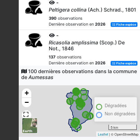
-
Peltigera collina
(Ach.) Schrad., 1801
390
observations
Dernière observation en
2026
Fiche espèce
-
Ricasolia amplissima
(Scop.) De
Not., 1846
137
observations
Dernière observation en
2026
Fiche espèce
100 dernières observations dans la commune
Hêtre des forêts
de
Aumessas
Fagus sylvatica
L., 1753
90
observations
+
Dernière observation en
2026
Fiche espèce
−
Dégradées
Amadouvier
Non dégradées
Fomes fomentarius
(L.) Fr., 1849
79
observations
5 km
Dernière observation en
2026
Fiche espèce
Leaflet
| © OpenStreetMap
-