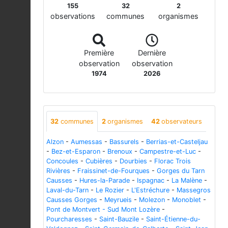
155
32
2
observations
communes
organismes
Première
Dernière
observation
observation
1974
2026
32
communes
2
organismes
42
observateurs
Alzon
-
Aumessas
-
Bassurels
-
Berrias-et-Casteljau
-
Bez-et-Esparon
-
Brenoux
-
Campestre-et-Luc
-
Concoules
-
Cubières
-
Dourbies
-
Florac Trois
Rivières
-
Fraissinet-de-Fourques
-
Gorges du Tarn
Causses
-
Hures-la-Parade
-
Ispagnac
-
La Malène
-
Laval-du-Tarn
-
Le Rozier
-
L'Estréchure
-
Massegros
Causses Gorges
-
Meyrueis
-
Molezon
-
Monoblet
-
Pont de Montvert - Sud Mont Lozère
-
Pourcharesses
-
Saint-Bauzile
-
Saint-Étienne-du-