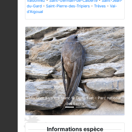
Valdonnez
-
Saint-Germain-de-Calberte
-
Saint-Jean-
du-Gard
-
Saint-Pierre-des-Tripiers
-
Trèves
-
Val-
d'Aigoual
Previous
Next
Martinet à ventre blanc © Denis Fiat - Parc national
des Ecrins
Informations espèce