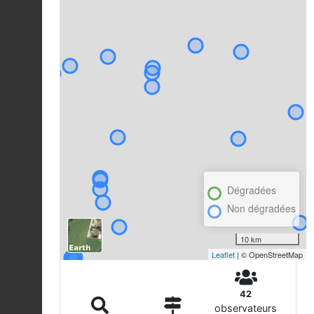
Dégradées
Non dégradées
10 km
Leaflet
| © OpenStreetMap
42
observateurs