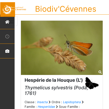
Biodiv'Cévennes
Hespérie de la Houque (L')
Thymelicus sylvestris
(Poda,
1761)
Classe :
Insecta
Ordre :
Lepidoptera
Famille :
Hesperiidae
Sous-Famille :