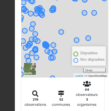
Dégradées
Non dégradées
10 km
Leaflet
| © OpenStreetMap
44
observateurs
219
52
3
observations
communes
organismes