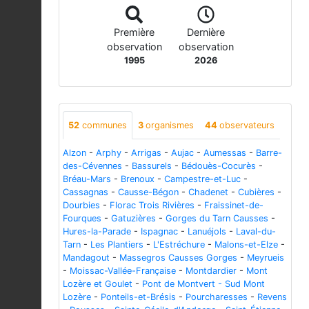
Première
Dernière
observation
observation
1995
2026
52
communes
3
organismes
44
observateurs
Alzon
-
Arphy
-
Arrigas
-
Aujac
-
Aumessas
-
Barre-
des-Cévennes
-
Bassurels
-
Bédouès-Cocurès
-
Bréau-Mars
-
Brenoux
-
Campestre-et-Luc
-
Cassagnas
-
Causse-Bégon
-
Chadenet
-
Cubières
-
Dourbies
-
Florac Trois Rivières
-
Fraissinet-de-
Fourques
-
Gatuzières
-
Gorges du Tarn Causses
-
Hures-la-Parade
-
Ispagnac
-
Lanuéjols
-
Laval-du-
Tarn
-
Les Plantiers
-
L'Estréchure
-
Malons-et-Elze
-
Mandagout
-
Massegros Causses Gorges
-
Meyrueis
-
Moissac-Vallée-Française
-
Montdardier
-
Mont
Lozère et Goulet
-
Pont de Montvert - Sud Mont
Lozère
-
Ponteils-et-Brésis
-
Pourcharesses
-
Revens