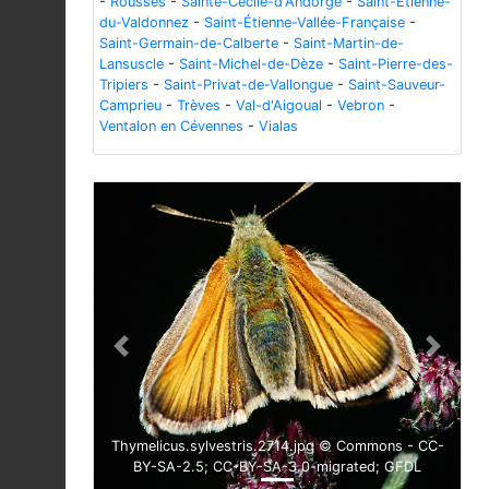
-
Rousses
-
Sainte-Cécile-d'Andorge
-
Saint-Étienne-
du-Valdonnez
-
Saint-Étienne-Vallée-Française
-
Saint-Germain-de-Calberte
-
Saint-Martin-de-
Lansuscle
-
Saint-Michel-de-Dèze
-
Saint-Pierre-des-
Tripiers
-
Saint-Privat-de-Vallongue
-
Saint-Sauveur-
Camprieu
-
Trèves
-
Val-d'Aigoual
-
Vebron
-
Ventalon en Cévennes
-
Vialas
Previous
Next
Thymelicus.sylvestris.2714.jpg © Commons - CC-
BY-SA-2.5; CC-BY-SA-3.0-migrated; GFDL