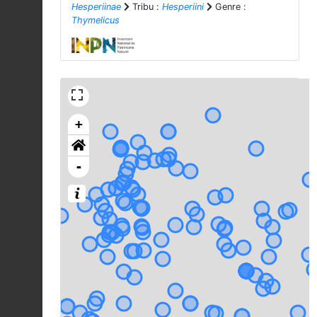
Hesperiinae
Tribu :
Hesperiini
Genre :
Thymelicus
+
-