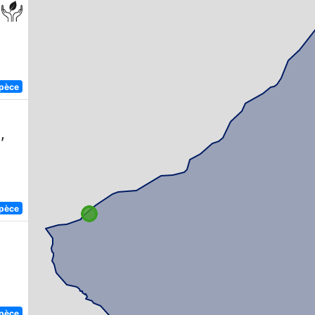
spèce
,
spèce
spèce