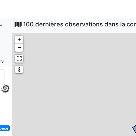
-
100 dernières observations dans la 
+
−
rs
spèce