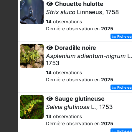
Chouette hulotte
Strix aluco
Linnaeus, 1758
14
observations
Dernière observation en
2025
Fiche e
Doradille noire
Asplenium adiantum-nigrum
L.
1753
14
observations
Dernière observation en
2025
Fiche e
Sauge glutineuse
Salvia glutinosa
L., 1753
13
observations
Dernière observation en
2025
Fiche e