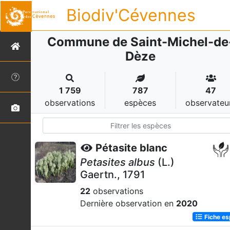
Biodiv'Cévennes
Commune de Saint-Michel-de
Dèze
1 759
787
47
observations
espèces
observateu
Pétasite blanc
Petasites albus
(L.)
Gaertn., 1791
22
observations
Dernière observation en
2020
Fiche e