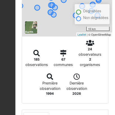
Dégradées
Non dégradées
10 km
Leaflet
| © OpenStreetMap
24
observateurs
185
67
2
observations
communes
organismes
Première
Dernière
observation
observation
1994
2026