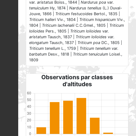
var.
aristatus
Boiss., 1844 |
Nardurus poa
var.
tenuiculum
Hy, 1874 |
Nardurus tenellus
(L.) Duval-
Jouve, 1866 |
Triticum festucoides
Bertol., 1835 |
Triticum halleri
Viv., 1804 |
Triticum hispanicum
Viv.,
1804 |
Triticum lachenalii
C.C.Gmel., 1805 |
Triticum
lolioides
Pers., 1805 |
Triticum lolioides
var.
aristatum
Tausch, 1837 |
Triticum lolioides
var.
elongatum
Tausch, 1837 |
Triticum poa
DC., 1805 |
Triticum tenellum
L., 1759 |
Triticum tenellum
var.
barbatum
Desv., 1818 |
Triticum tenuiculum
Loisel.,
1809
Observations par classes
d'altitudes