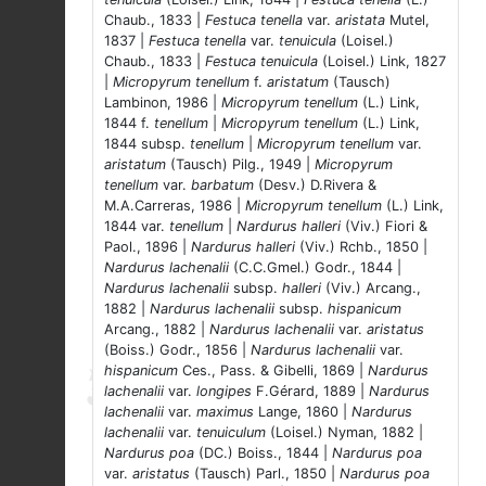
Chaub., 1833 |
Festuca tenella
var.
aristata
Mutel,
1837 |
Festuca tenella
var.
tenuicula
(Loisel.)
Chaub., 1833 |
Festuca tenuicula
(Loisel.) Link, 1827
|
Micropyrum tenellum
f.
aristatum
(Tausch)
Lambinon, 1986 |
Micropyrum tenellum
(L.) Link,
1844 f.
tenellum
|
Micropyrum tenellum
(L.) Link,
1844 subsp.
tenellum
|
Micropyrum tenellum
var.
aristatum
(Tausch) Pilg., 1949 |
Micropyrum
tenellum
var.
barbatum
(Desv.) D.Rivera &
M.A.Carreras, 1986 |
Micropyrum tenellum
(L.) Link,
1844 var.
tenellum
|
Nardurus halleri
(Viv.) Fiori &
Paol., 1896 |
Nardurus halleri
(Viv.) Rchb., 1850 |
Nardurus lachenalii
(C.C.Gmel.) Godr., 1844 |
Nardurus lachenalii
subsp.
halleri
(Viv.) Arcang.,
1882 |
Nardurus lachenalii
subsp.
hispanicum
Arcang., 1882 |
Nardurus lachenalii
var.
aristatus
(Boiss.) Godr., 1856 |
Nardurus lachenalii
var.
hispanicum
Ces., Pass. & Gibelli, 1869 |
Nardurus
lachenalii
var.
longipes
F.Gérard, 1889 |
Nardurus
lachenalii
var.
maximus
Lange, 1860 |
Nardurus
lachenalii
var.
tenuiculum
(Loisel.) Nyman, 1882 |
Nardurus poa
(DC.) Boiss., 1844 |
Nardurus poa
var.
aristatus
(Tausch) Parl., 1850 |
Nardurus poa