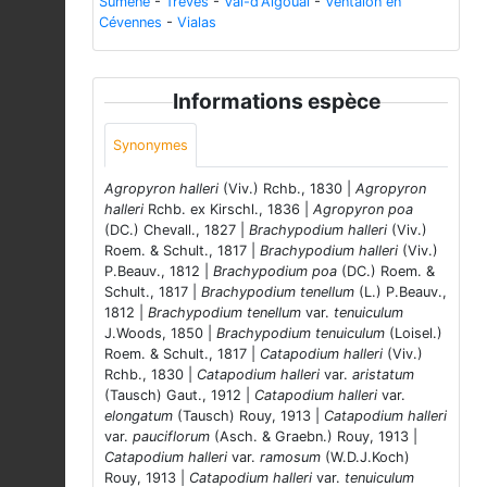
Sumène
-
Trèves
-
Val-d'Aigoual
-
Ventalon en
Cévennes
-
Vialas
Informations espèce
Synonymes
Agropyron halleri
(Viv.) Rchb., 1830 |
Agropyron
halleri
Rchb. ex Kirschl., 1836 |
Agropyron poa
(DC.) Chevall., 1827 |
Brachypodium halleri
(Viv.)
Roem. & Schult., 1817 |
Brachypodium halleri
(Viv.)
P.Beauv., 1812 |
Brachypodium poa
(DC.) Roem. &
Schult., 1817 |
Brachypodium tenellum
(L.) P.Beauv.,
1812 |
Brachypodium tenellum
var.
tenuiculum
J.Woods, 1850 |
Brachypodium tenuiculum
(Loisel.)
Roem. & Schult., 1817 |
Catapodium halleri
(Viv.)
Rchb., 1830 |
Catapodium halleri
var.
aristatum
(Tausch) Gaut., 1912 |
Catapodium halleri
var.
elongatum
(Tausch) Rouy, 1913 |
Catapodium halleri
var.
pauciflorum
(Asch. & Graebn.) Rouy, 1913 |
Catapodium halleri
var.
ramosum
(W.D.J.Koch)
Rouy, 1913 |
Catapodium halleri
var.
tenuiculum