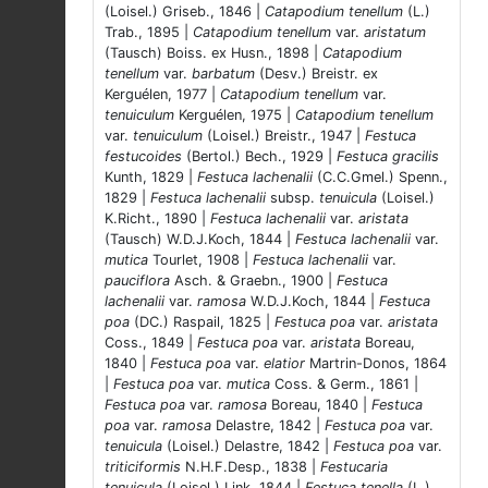
(Loisel.) Griseb., 1846 |
Catapodium tenellum
(L.)
Trab., 1895 |
Catapodium tenellum
var.
aristatum
(Tausch) Boiss. ex Husn., 1898 |
Catapodium
tenellum
var.
barbatum
(Desv.) Breistr. ex
Kerguélen, 1977 |
Catapodium tenellum
var.
tenuiculum
Kerguélen, 1975 |
Catapodium tenellum
var.
tenuiculum
(Loisel.) Breistr., 1947 |
Festuca
festucoides
(Bertol.) Bech., 1929 |
Festuca gracilis
Kunth, 1829 |
Festuca lachenalii
(C.C.Gmel.) Spenn.,
1829 |
Festuca lachenalii
subsp.
tenuicula
(Loisel.)
K.Richt., 1890 |
Festuca lachenalii
var.
aristata
(Tausch) W.D.J.Koch, 1844 |
Festuca lachenalii
var.
mutica
Tourlet, 1908 |
Festuca lachenalii
var.
pauciflora
Asch. & Graebn., 1900 |
Festuca
lachenalii
var.
ramosa
W.D.J.Koch, 1844 |
Festuca
poa
(DC.) Raspail, 1825 |
Festuca poa
var.
aristata
Coss., 1849 |
Festuca poa
var.
aristata
Boreau,
1840 |
Festuca poa
var.
elatior
Martrin-Donos, 1864
|
Festuca poa
var.
mutica
Coss. & Germ., 1861 |
Festuca poa
var.
ramosa
Boreau, 1840 |
Festuca
poa
var.
ramosa
Delastre, 1842 |
Festuca poa
var.
tenuicula
(Loisel.) Delastre, 1842 |
Festuca poa
var.
triticiformis
N.H.F.Desp., 1838 |
Festucaria
tenuicula
(Loisel.) Link, 1844 |
Festuca tenella
(L.)