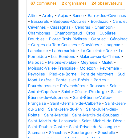
67
communes
2
organismes
24
observateurs
Altier
-
Arphy
-
Aujac
-
Banne
-
Barre-des-Cévennes
-
Bassurels
-
Bédouès-Cocurès
-
Bordezac
-
Cans et
Cévennes
-
Cassagnas
-
Cendras
-
Chambon
-
Chambonas
-
Chamborigaud
-
Cros
-
Cubières
-
Dourbies
-
Florac Trois Rivières
-
Gabriac
-
Génolhac
-
Gorges du Tarn Causses
-
Gravières
-
Ispagnac
-
Lamelouze
-
La Vernarède
-
Le Collet-de-Dèze
-
Le
Pompidou
-
Les Bondons
-
Malarce-sur-la-Thines
-
Malbosc
-
Malons-et-Elze
-
Meyrueis
-
Mialet
-
Moissac-Vallée-Française
-
Molezon
-
Peyremale
-
Peyrolles
-
Pied-de-Borne
-
Pont de Montvert - Sud
Mont Lozère
-
Ponteils-et-Brésis
-
Portes
-
Pourcharesses
-
Prévenchères
-
Rousses
-
Saint-
André-Capcèze
-
Sainte-Cécile-d'Andorge
-
Saint-
Étienne-du-Valdonnez
-
Saint-Étienne-Vallée-
Française
-
Saint-Germain-de-Calberte
-
Saint-Jean-
du-Gard
-
Saint-Jean-du-Pin
-
Saint-Julien-des-
Points
-
Saint-Martial
-
Saint-Martin-de-Boubaux
-
Saint-Martin-de-Lansuscle
-
Saint-Michel-de-Dèze
-
Saint-Paul-la-Coste
-
Saint-Privat-de-Vallongue
-
Saumane
-
Sénéchas
-
Soudorgues
-
Soustelle
-