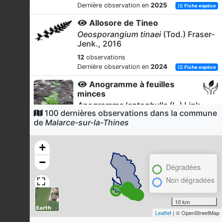
Dernière observation en
2025
Fiche espèce
Allosore de Tineo
Oeosporangium tinaei
(Tod.) Fraser-
Jenk., 2016
12
observations
Dernière observation en
2024
Fiche espèce
Anogramme à feuilles
minces
Anogramma leptophylla
(L.) Link,
100 dernières observations dans la commune
1841
de
Malarce-sur-la-Thines
9
observations
Dernière observation en
2024
Fiche espèce
+
Dryoptéride d'Ardèche
−
Dryopteris ardechensis
Fraser-
Dégradées
Jenk., 1981
Non dégradées
8
observations
Dernière observation en
2026
Fiche espèce
10 km
Leaflet
| © OpenStreetMap
Spiranthe d'été