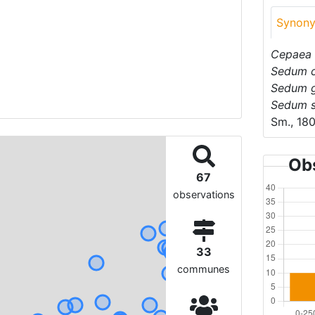
Synon
Cepaea 
Sedum 
Sedum g
Sedum s
Sm., 18
Obs
67
observations
33
communes