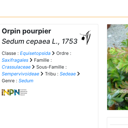
Orpin pourpier
Sedum cepaea
L., 1753
Classe :
Equisetopsida
Ordre :
Saxifragales
Famille :
Crassulaceae
Sous-Famille :
Prev
Sempervivoideae
Tribu :
Sedeae
Genre :
Sedum
Sedum
m