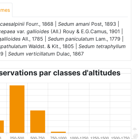
ymes
caesalpinii
Fourr., 1868 |
Sedum amani
Post, 1893 |
cepaea
var.
gallioides
(All.) Rouy & E.G.Camus, 1901 |
allioides
All., 1785 |
Sedum paniculatum
Lam., 1779 |
pathulatum
Waldst. & Kit., 1805 |
Sedum tetraphyllum
09 |
Sedum verticillatum
Dulac, 1867
ervations par classes d'altitudes