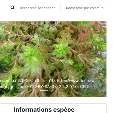
ious
Next
 cepaea 2.JPG © Ghislain118 http://www.fleurs-des-
ontagnes.net - CC-BY-SA-3.0,2.5,2.0,1.0; GFDL
Informations espèce