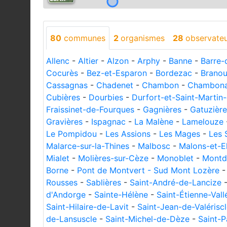
80
communes
2
organismes
28
observate
Allenc
-
Altier
-
Alzon
-
Arphy
-
Banne
-
Barre-
Cocurès
-
Bez-et-Esparon
-
Bordezac
-
Branou
Cassagnas
-
Chadenet
-
Chambon
-
Chambon
Cubières
-
Dourbies
-
Durfort-et-Saint-Martin
Fraissinet-de-Fourques
-
Gagnières
-
Gatuzière
Gravières
-
Ispagnac
-
La Malène
-
Lamelouze
Le Pompidou
-
Les Assions
-
Les Mages
-
Les 
Malarce-sur-la-Thines
-
Malbosc
-
Malons-et-E
Mialet
-
Molières-sur-Cèze
-
Monoblet
-
Montd
Borne
-
Pont de Montvert - Sud Mont Lozère
Rousses
-
Sablières
-
Saint-André-de-Lancize
d'Andorge
-
Sainte-Hélène
-
Saint-Étienne-Vall
Saint-Hilaire-de-Lavit
-
Saint-Jean-de-Valérisc
de-Lansuscle
-
Saint-Michel-de-Dèze
-
Saint-P