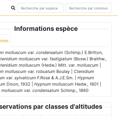
Informations espèce
ymes
um molluscum
var.
condensatum
(Schimp.) E.Britton,
tenidium molluscum
var.
fastigiatum
(Bosw.) Braithw.,
tenidium molluscum
(Hedw.) Mitt. var.
molluscum
|
um molluscum
var.
robustum
Boulay |
Ctenidium
cum
var.
sylvaticum
F.Rose & A.J.E.Sm. |
Hypnum
cum
Dixon, 1932 |
Hypnum molluscum
Hedw., 1801 |
 molluscum
var.
condensatum
Schimp., 1860
ervations par classes d'altitudes