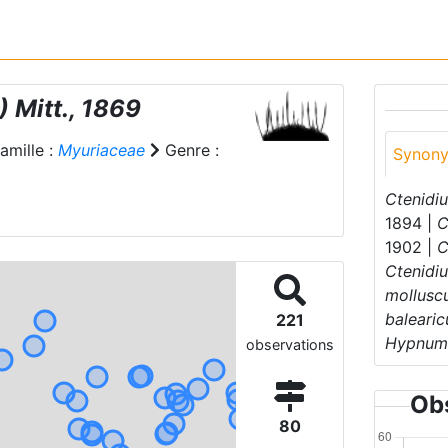
 Mitt., 1869
amille :
Myuriaceae
Genre :
Synon
Ctenidi
1894 |
C
1902 |
C
Ctenidi
mollus
baleari
221
Hypnum
observations
Obs
80