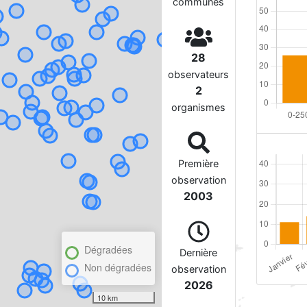
communes
28
observateurs
2
organismes
Première
observation
2003
Dégradées
Dernière
Non dégradées
observation
2026
10 km