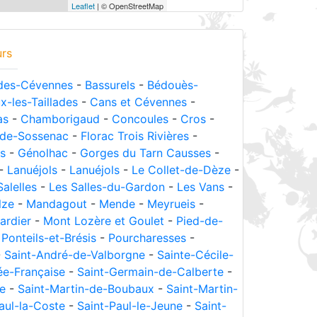
Leaflet
| © OpenStreetMap
urs
des-Cévennes
-
Bassurels
-
Bédouès-
x-les-Taillades
-
Cans et Cévennes
-
as
-
Chamborigaud
-
Concoules
-
Cros
-
-de-Sossenac
-
Florac Trois Rivières
-
s
-
Génolhac
-
Gorges du Tarn Causses
-
-
Lanuéjols
-
Lanuéjols
-
Le Collet-de-Dèze
-
Salelles
-
Les Salles-du-Gardon
-
Les Vans
-
lze
-
Mandagout
-
Mende
-
Meyrueis
-
ardier
-
Mont Lozère et Goulet
-
Pied-de-
-
Ponteils-et-Brésis
-
Pourcharesses
-
-
Saint-André-de-Valborgne
-
Sainte-Cécile-
ée-Française
-
Saint-Germain-de-Calberte
-
le
-
Saint-Martin-de-Boubaux
-
Saint-Martin-
aul-la-Coste
-
Saint-Paul-le-Jeune
-
Saint-