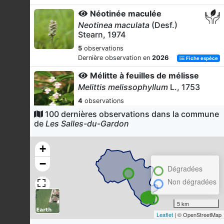
Néotinée maculée
Neotinea maculata
(Desf.)
Stearn, 1974
5
observations
Dernière observation en
2026
Fiche espèce
Mélitte à feuilles de mélisse
Melittis melissophyllum
L., 1753
4
observations
Dernière observation en
2026
Fiche espèce
100 dernières observations dans la commune
de
Les Salles-du-Gardon
Doradille cétérac
Asplenium ceterach
L., 1753
+
3
observations
−
Dernière observation en
2007
Fiche espèce
Dégradées
Clématite des haies
Non dégradées
Clematis vitalba
L., 1753
5 km
3
observations
Leaflet
| © OpenStreetMap
Dernière observation en
2026
Fiche espèce