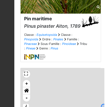
Pin maritime
Pinus pinaster
Aiton, 1789
Classe :
Equisetopsida
Classe :
Pinopsida
Ordre :
Pinales
Famille :
Pinaceae
Sous-Famille :
Pinoideae
Tribu
:
Pineae
Genre :
Pinus
+
-