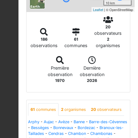
10 km
Leaflet
| © OpenStreetMap
20
observateurs
186
61
2
observations
communes
organismes
Première
Dernière
observation
observation
1970
2026
61
communes
2
organismes
20
observateurs
Arphy
-
Aujac
-
Avèze
-
Banne
-
Barre-des-Cévennes
-
Bessèges
-
Bonnevaux
-
Bordezac
-
Branoux-les-
Taillades
-
Cendras
-
Chambon
-
Chambonas
-