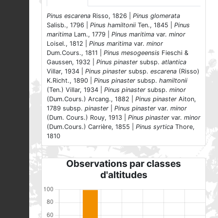
Pinus escarena
Risso, 1826 |
Pinus glomerata
Salisb., 1796 |
Pinus hamiltonii
Ten., 1845 |
Pinus
maritima
Lam., 1779 |
Pinus maritima
var.
minor
Loisel., 1812 |
Pinus maritima
var.
minor
Dum.Cours., 1811 |
Pinus mesogeensis
Fieschi &
Gaussen, 1932 |
Pinus pinaster
subsp.
atlantica
Villar, 1934 |
Pinus pinaster
subsp.
escarena
(Risso)
K.Richt., 1890 |
Pinus pinaster
subsp.
hamiltonii
(Ten.) Villar, 1934 |
Pinus pinaster
subsp.
minor
(Dum.Cours.) Arcang., 1882 |
Pinus pinaster
Aiton,
1789 subsp.
pinaster
|
Pinus pinaster
var.
minor
(Dum. Cours.) Rouy, 1913 |
Pinus pinaster
var.
minor
(Dum.Cours.) Carrière, 1855 |
Pinus syrtica
Thore,
1810
Observations par classes
d'altitudes