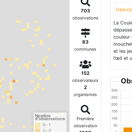
Descri
703
observations
La Coul
dépasse
couleur
83
mouchetu
communes
et les j
l’œil et 
152
Obs
observateurs
2
organismes
Nombre
d'observations
Première
0– 1
observation
1– 2