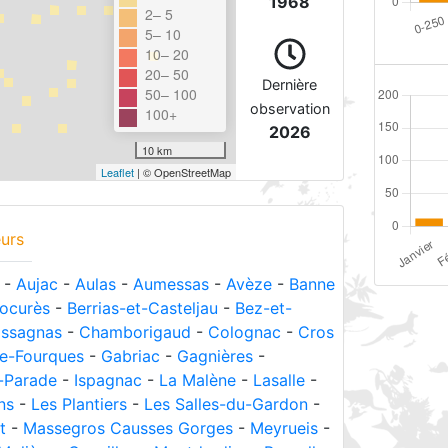
1968
2– 5
5– 10
10– 20
20– 50
Dernière
50– 100
observation
100+
2026
10 km
Leaflet
| © OpenStreetMap
urs
-
Aujac
-
Aulas
-
Aumessas
-
Avèze
-
Banne
ocurès
-
Berrias-et-Casteljau
-
Bez-et-
ssagnas
-
Chamborigaud
-
Colognac
-
Cros
de-Fourques
-
Gabriac
-
Gagnières
-
-Parade
-
Ispagnac
-
La Malène
-
Lasalle
-
ns
-
Les Plantiers
-
Les Salles-du-Gardon
-
t
-
Massegros Causses Gorges
-
Meyrueis
-