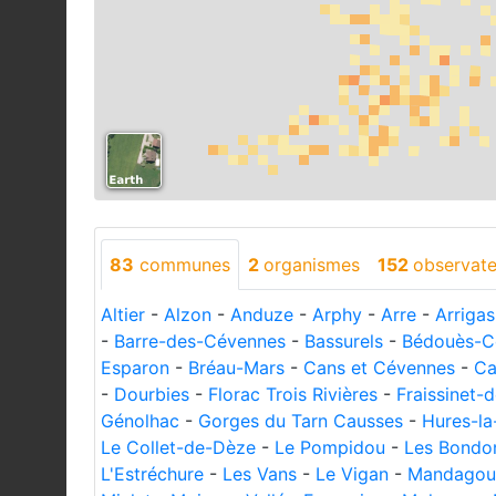
83
communes
2
organismes
152
observate
Altier
-
Alzon
-
Anduze
-
Arphy
-
Arre
-
Arrigas
-
Barre-des-Cévennes
-
Bassurels
-
Bédouès-C
Esparon
-
Bréau-Mars
-
Cans et Cévennes
-
Ca
-
Dourbies
-
Florac Trois Rivières
-
Fraissinet-
Génolhac
-
Gorges du Tarn Causses
-
Hures-la
Le Collet-de-Dèze
-
Le Pompidou
-
Les Bondo
L'Estréchure
-
Les Vans
-
Le Vigan
-
Mandagou