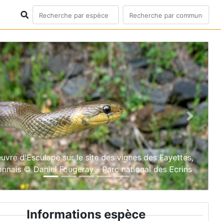
ious
Next
uvre d'Esculape sur le site des vignes des Fayettes,
nnais © Daniel Fougeray - Parc national des Ecrins
Informations espèce