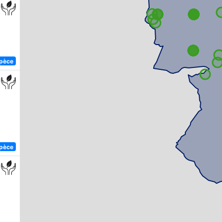
spèce
spèce