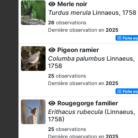
Merle noir
Turdus merula
Linnaeus, 1758
26
observations
Dernière observation en
2025
Fiche e
Pigeon ramier
Columba palumbus
Linnaeus,
1758
25
observations
Dernière observation en
2025
Fiche e
Rougegorge familier
Erithacus rubecula
(Linnaeus,
1758)
25
observations
Dernière observation en
2025