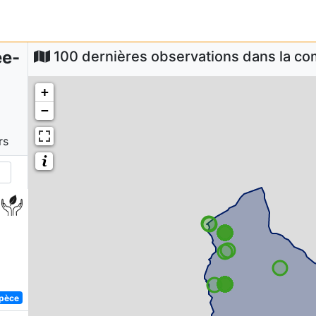
ée-
100 dernières observations dans la 
+
−
rs
spèce