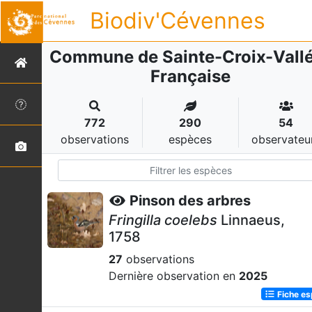
Biodiv'Cévennes
Commune de Sainte-Croix-Vall
Française
772
290
54
observations
espèces
observateu
Pinson des arbres
Fringilla coelebs
Linnaeus,
1758
27
observations
Dernière observation en
2025
Fiche e