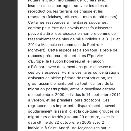
notamment aux Hirondelles de rochers avec
lesquelles elles partagent souvent les sites de
reproduction, les terrains de chasse et les
reposoirs (falaises, toitures et murs de bâtiments).
Certaines ressources alimentaires soudaines,
comme peut-être des envols massifs d’insectes,
peuvent attirer des oiseaux en nombre comme ce
rassemblement de plus de mille individus le 31 juillet
2014 à Masméjean (commune du Pont-de-
Montvert). Cette espèce est à son tour la proie de
rapaces prédateurs et sont cités l’Epervier
d’Europe, le Faucon hobereau et le Faucon
d’Eléonore avec deux mentions pour chacune de
ces trois espèces. Hormis ces rares concentrations
d’oiseaux en pleine période de reproduction, les
gros rassemblements ont surtout lieu, lors de la
migration postnuptiale, entre la deuxième décade
de septembre, 2000 individus le 14 septembre 2014
à Vébron, et les premiers jours d’octobre. Ces
regroupements importants disparaissent souvent
soudainement laissant ici et là quelques groupes de
migrateurs attardés jusqu’au 20 octobre, avec la
date ultime du 22 octobre, en 2005 avec 2
individus à Saint-André- de-Majencoules sur le