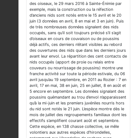
des oiseaux, le 29 mars 2016 à Sainte-Énimie par
exemple, mais la construction ou la réfection
d’anciens nids sont notés entre le 15 avril et le 20
juin (3 données en avril, 8 en mai et 3 en juin). Puis
de très nombreuses données signalent des nids
occupés, sans qu’il soit toujours précisé s’il s’agit
d’oiseaux en cours de couvaison ou de poussins
déjà actifs, ces derniers n’étant visibles au rebord
des ouvertures des nids que dans les derniers jours
avant leur envol. La répartition des cent contacts de
nids occupés (apport de proie ou relais entre
couveurs ou nourrissage de poussins) montre une
franche activité sur toute la période estivale, du 06
avril jusqu’au 19 septembre, en 2011 au Rozier : 7 en
avril, 17 en mai, 38 en juin, 25 en juillet, 8 en août et
5 encore en septembre. Les données signalant des
poussins quémandant au trou d’envol n’apparaissent
qu’à la mi-juin et les premiers juvéniles nourris hors
du nid sont notés le 21 juin. L’espèce montre dès le
mois de juillet des regroupements familiaux dont les
effectifs s’amplifient courant août et septembre.
Cette espèce, en 138 chasse collective, se mêle
volontiers aux autres espèces d’hirondelles,