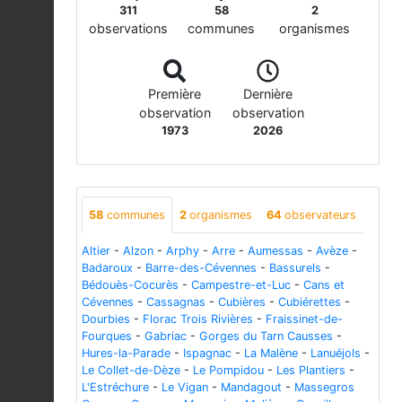
311
58
2
observations
communes
organismes
Première
Dernière
observation
observation
1973
2026
58
communes
2
organismes
64
observateurs
Altier
-
Alzon
-
Arphy
-
Arre
-
Aumessas
-
Avèze
-
Badaroux
-
Barre-des-Cévennes
-
Bassurels
-
Bédouès-Cocurès
-
Campestre-et-Luc
-
Cans et
Cévennes
-
Cassagnas
-
Cubières
-
Cubiérettes
-
Dourbies
-
Florac Trois Rivières
-
Fraissinet-de-
Fourques
-
Gabriac
-
Gorges du Tarn Causses
-
Hures-la-Parade
-
Ispagnac
-
La Malène
-
Lanuéjols
-
Le Collet-de-Dèze
-
Le Pompidou
-
Les Plantiers
-
L'Estréchure
-
Le Vigan
-
Mandagout
-
Massegros