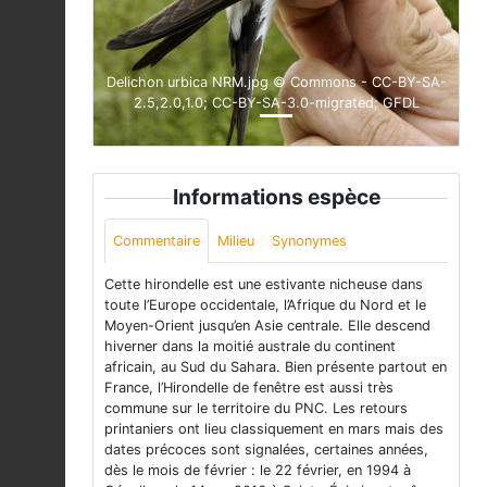
Delichon urbica NRM.jpg © Commons - CC-BY-SA-
2.5,2.0,1.0; CC-BY-SA-3.0-migrated; GFDL
Informations espèce
Commentaire
Milieu
Synonymes
Cette hirondelle est une estivante nicheuse dans
toute l’Europe occidentale, l’Afrique du Nord et le
Moyen-Orient jusqu’en Asie centrale. Elle descend
hiverner dans la moitié australe du continent
africain, au Sud du Sahara. Bien présente partout en
France, l’Hirondelle de fenêtre est aussi très
commune sur le territoire du PNC. Les retours
printaniers ont lieu classiquement en mars mais des
dates précoces sont signalées, certaines années,
dès le mois de février : le 22 février, en 1994 à