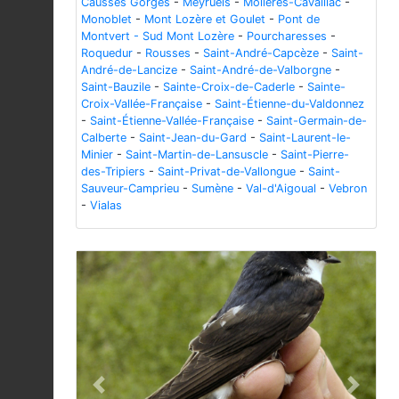
Causses Gorges
-
Meyrueis
-
Molières-Cavaillac
-
Monoblet
-
Mont Lozère et Goulet
-
Pont de
Montvert - Sud Mont Lozère
-
Pourcharesses
-
Roquedur
-
Rousses
-
Saint-André-Capcèze
-
Saint-
André-de-Lancize
-
Saint-André-de-Valborgne
-
Saint-Bauzile
-
Sainte-Croix-de-Caderle
-
Sainte-
Croix-Vallée-Française
-
Saint-Étienne-du-Valdonnez
-
Saint-Étienne-Vallée-Française
-
Saint-Germain-de-
Calberte
-
Saint-Jean-du-Gard
-
Saint-Laurent-le-
Minier
-
Saint-Martin-de-Lansuscle
-
Saint-Pierre-
des-Tripiers
-
Saint-Privat-de-Vallongue
-
Saint-
Sauveur-Camprieu
-
Sumène
-
Val-d'Aigoual
-
Vebron
-
Vialas
Previous
Next