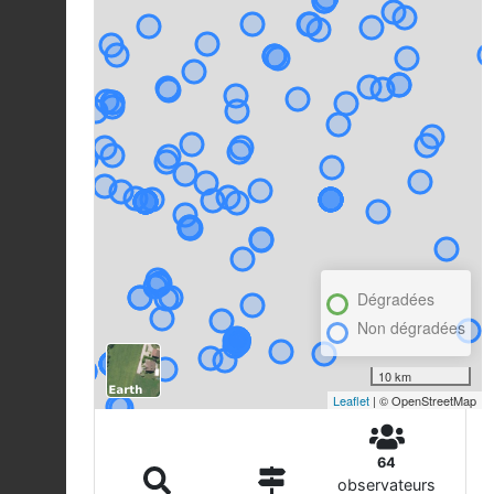
Dégradées
Non dégradées
10 km
Leaflet
| © OpenStreetMap
64
observateurs