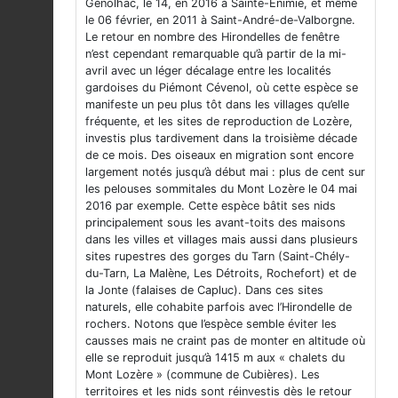
Génolhac, le 14, en 2016 à Sainte-Énimie, et même
le 06 février, en 2011 à Saint-André-de-Valborgne.
Le retour en nombre des Hirondelles de fenêtre
n’est cependant remarquable qu’à partir de la mi-
avril avec un léger décalage entre les localités
gardoises du Piémont Cévenol, où cette espèce se
manifeste un peu plus tôt dans les villages qu’elle
fréquente, et les sites de reproduction de Lozère,
investis plus tardivement dans la troisième décade
de ce mois. Des oiseaux en migration sont encore
largement notés jusqu’à début mai : plus de cent sur
les pelouses sommitales du Mont Lozère le 04 mai
2016 par exemple. Cette espèce bâtit ses nids
principalement sous les avant-toits des maisons
dans les villes et villages mais aussi dans plusieurs
sites rupestres des gorges du Tarn (Saint-Chély-
du-Tarn, La Malène, Les Détroits, Rochefort) et de
la Jonte (falaises de Capluc). Dans ces sites
naturels, elle cohabite parfois avec l’Hirondelle de
rochers. Notons que l’espèce semble éviter les
causses mais ne craint pas de monter en altitude où
elle se reproduit jusqu’à 1415 m aux « chalets du
Mont Lozère » (commune de Cubières). Les
territoires et les nids sont réinvestis dès le retour