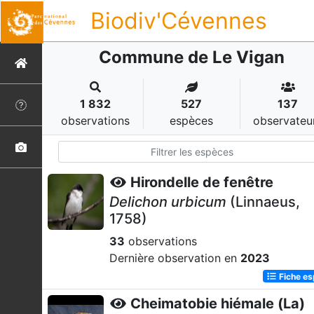
Biodiv'Cévennes
Commune de Le Vigan
1 832
527
137
observations
espèces
observateu
Hirondelle de fenêtre
Delichon urbicum
(Linnaeus,
1758)
33
observations
Dernière observation en
2023
Fiche e
Cheimatobie hiémale (La)