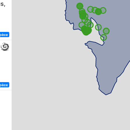
s,
spèce
spèce