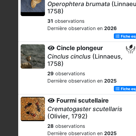
Operophtera brumata
(Linnaeu
1758)
31
observations
Dernière observation en
2026
Fiche e
Cincle plongeur
Cinclus cinclus
(Linnaeus,
1758)
29
observations
Dernière observation en
2025
Fiche e
Fourmi scutellaire
Crematogaster scutellaris
(Olivier, 1792)
28
observations
Dernière observation en
2025