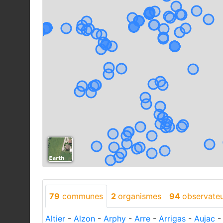
79
communes
2
organismes
94
observate
Altier
-
Alzon
-
Arphy
-
Arre
-
Arrigas
-
Aujac