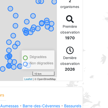
2
organismes
Première
observation
1970
Dégradées
Dernière
Non dégradées
observation
2026
10 km
Leaflet
| © OpenStreetMap
urs
-
Aumessas
-
Barre-des-Cévennes
-
Bassurels