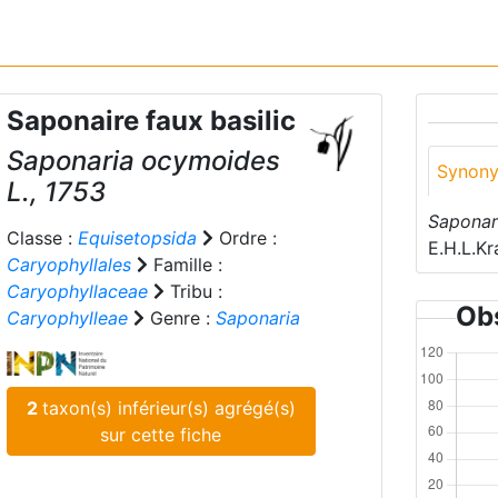
Saponaire faux basilic
Saponaria ocymoides
Synon
L., 1753
Saponar
Classe :
Equisetopsida
Ordre :
E.H.L.Kr
Caryophyllales
Famille :
Caryophyllaceae
Tribu :
Obs
Caryophylleae
Genre :
Saponaria
2
taxon(s) inférieur(s) agrégé(s)
sur cette fiche