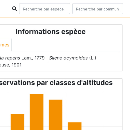
Informations espèce
ymes
ia repens
Lam., 1779 |
Silene ocymoides
(L.)
ause, 1901
ervations par classes d'altitudes