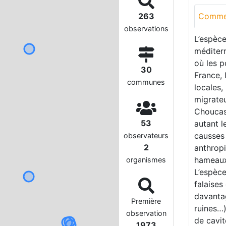
263
Comme
observations
L’espèce
méditerr
où les p
30
France,
communes
locales,
migrateu
Choucas 
53
autant l
causses 
observateurs
2
anthropi
hameaux,
organismes
L’espèce
falaises
davanta
Première
ruines…)
observation
de cavit
1973