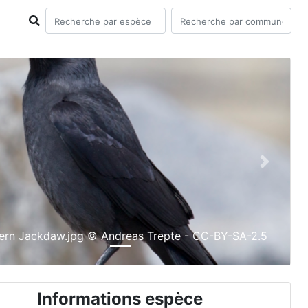
ious
Next
ern Jackdaw.jpg © Andreas Trepte - CC-BY-SA-2.5
Informations espèce