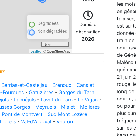
les mois
en génér
falaises
Dégradées
Dernière
est surt
Non dégradées
observation
donnée 
2026
train de
10 km
nourriss
Leaflet
| © OpenStreetMap
de Génér
Malène (
quémanda
urs
21 juin 
rouge, l
-
Berrias-et-Casteljau
-
Brenoux
-
Cans et
long de 
e-Fourques
-
Gatuzières
-
Gorges du Tarn
nourrir,
jols
-
Lanuéjols
-
Laval-du-Tarn
-
Le Vigan
-
ou pour 
usses Gorges
-
Meyrueis
-
Mialet
-
Molières-
plusieur
-
Pont de Montvert - Sud Mont Lozère
-
fréquem
Tripiers
-
Val-d'Aigoual
-
Vebron
sur les 
karstiqu