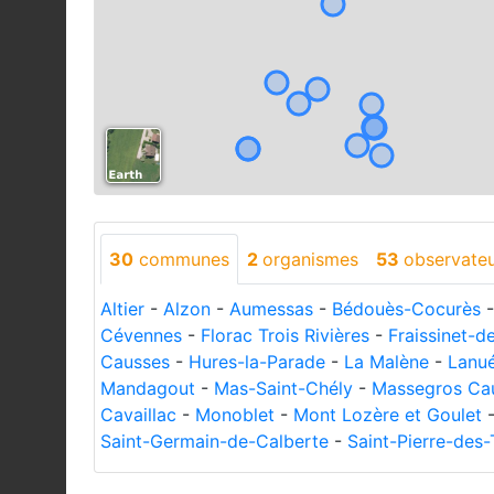
30
communes
2
organismes
53
observate
Altier
-
Alzon
-
Aumessas
-
Bédouès-Cocurès
Cévennes
-
Florac Trois Rivières
-
Fraissinet-d
Causses
-
Hures-la-Parade
-
La Malène
-
Lanué
Mandagout
-
Mas-Saint-Chély
-
Massegros Ca
Cavaillac
-
Monoblet
-
Mont Lozère et Goulet
Saint-Germain-de-Calberte
-
Saint-Pierre-des-