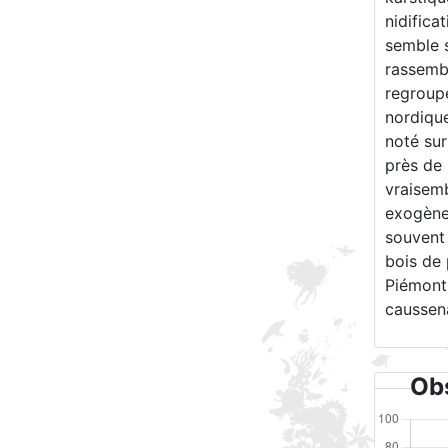
nidifica
semble s
rassemb
regroupe
nordique
noté sur
près de 
vraisemb
exogènes
souvent 
bois de 
Piémont 
caussen
Obs