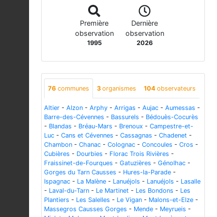
Première
Dernière
observation
observation
1995
2026
76
communes
3
organismes
104
observateurs
Altier
-
Alzon
-
Arphy
-
Arrigas
-
Aujac
-
Aumessas
-
Barre-des-Cévennes
-
Bassurels
-
Bédouès-Cocurès
-
Blandas
-
Bréau-Mars
-
Brenoux
-
Campestre-et-
Luc
-
Cans et Cévennes
-
Cassagnas
-
Chadenet
-
Chambon
-
Chanac
-
Colognac
-
Concoules
-
Cros
-
Cubières
-
Dourbies
-
Florac Trois Rivières
-
Fraissinet-de-Fourques
-
Gatuzières
-
Génolhac
-
Gorges du Tarn Causses
-
Hures-la-Parade
-
Ispagnac
-
La Malène
-
Lanuéjols
-
Lanuéjols
-
Lasalle
-
Laval-du-Tarn
-
Le Martinet
-
Les Bondons
-
Les
Plantiers
-
Les Salelles
-
Le Vigan
-
Malons-et-Elze
-
Massegros Causses Gorges
-
Mende
-
Meyrueis
-