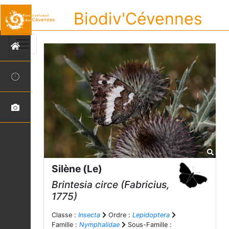
Biodiv'Cévennes
Silène (Le)
Brintesia circe
(Fabricius,
1775)
Classe :
Insecta
Ordre :
Lepidoptera
Famille :
Nymphalidae
Sous-Famille :