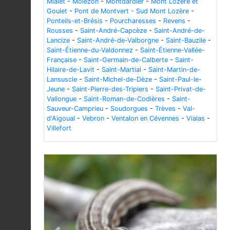
Mialet
-
Molezon
-
Montdardier
-
Mont Lozère et
Goulet
-
Pont de Montvert - Sud Mont Lozère
-
Ponteils-et-Brésis
-
Pourcharesses
-
Revens
-
Rousses
-
Saint-André-Capcèze
-
Saint-André-de-
Lancize
-
Saint-André-de-Valborgne
-
Saint-Bauzile
-
Saint-Étienne-du-Valdonnez
-
Saint-Étienne-Vallée-
Française
-
Saint-Germain-de-Calberte
-
Saint-
Hilaire-de-Lavit
-
Saint-Martial
-
Saint-Martin-de-
Lansuscle
-
Saint-Michel-de-Dèze
-
Saint-Paul-le-
Jeune
-
Saint-Pierre-des-Tripiers
-
Saint-Privat-de-
Vallongue
-
Saint-Roman-de-Codières
-
Saint-
Sauveur-Camprieu
-
Soudorgues
-
Trèves
-
Val-
d'Aigoual
-
Vebron
-
Ventalon en Cévennes
-
Vialas
-
Villefort