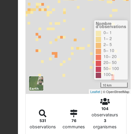
Nombre
d'observations
0– 1
1– 2
2– 5
5– 10
10– 20
20– 50
50– 100
100+
10 km
Leaflet
| © OpenStreetMap
104
observateurs
531
76
3
observations
communes
organismes