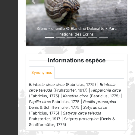
Previous
Next
Silène - chenille © Blandine Delenatte - Parc
national des Ecrins
Informations espèce
Synonymes
Brintesia circe circe
(Fabricius, 1775) |
Brintesia
circe teleuda
(Fruhstorfer, 1917) |
Hipparchia circe
(Fabricius, 1775) |
Kanetisa circe
(Fabricius, 1775) |
Papilio circe
Fabricius, 1775 |
Papilio proserpina
Denis & Schiffermüller, 1775 |
Satyrus circe
(Fabricius, 1775) |
Satyrus circe teleuda
Fruhstorfer, 1917 |
Satyrus proserpina
(Denis &
Schiffermüller, 1775)