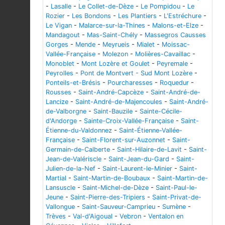
-
Lasalle
-
Le Collet-de-Dèze
-
Le Pompidou
-
Le
Rozier
-
Les Bondons
-
Les Plantiers
-
L'Estréchure
-
Le Vigan
-
Malarce-sur-la-Thines
-
Malons-et-Elze
-
Mandagout
-
Mas-Saint-Chély
-
Massegros Causses
Gorges
-
Mende
-
Meyrueis
-
Mialet
-
Moissac-
Vallée-Française
-
Molezon
-
Molières-Cavaillac
-
Monoblet
-
Mont Lozère et Goulet
-
Peyremale
-
Peyrolles
-
Pont de Montvert - Sud Mont Lozère
-
Ponteils-et-Brésis
-
Pourcharesses
-
Roquedur
-
Rousses
-
Saint-André-Capcèze
-
Saint-André-de-
Lancize
-
Saint-André-de-Majencoules
-
Saint-André-
de-Valborgne
-
Saint-Bauzile
-
Sainte-Cécile-
d'Andorge
-
Sainte-Croix-Vallée-Française
-
Saint-
Étienne-du-Valdonnez
-
Saint-Étienne-Vallée-
Française
-
Saint-Florent-sur-Auzonnet
-
Saint-
Germain-de-Calberte
-
Saint-Hilaire-de-Lavit
-
Saint-
Jean-de-Valériscle
-
Saint-Jean-du-Gard
-
Saint-
Julien-de-la-Nef
-
Saint-Laurent-le-Minier
-
Saint-
Martial
-
Saint-Martin-de-Boubaux
-
Saint-Martin-de-
Lansuscle
-
Saint-Michel-de-Dèze
-
Saint-Paul-le-
Jeune
-
Saint-Pierre-des-Tripiers
-
Saint-Privat-de-
Vallongue
-
Saint-Sauveur-Camprieu
-
Sumène
-
Trèves
-
Val-d'Aigoual
-
Vebron
-
Ventalon en