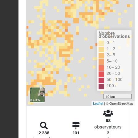
Nombre
d'observations
0– 1
1– 2
2– 5
5– 10
10– 20
20– 50
50– 100
100+
10 km
Leaflet
| © OpenStreetMap
98
observateurs
2 288
101
2