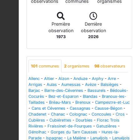
observations
communes
organismes
Première
Dernière
observation
observation
1973
2026
101
communes
2
organismes
98
observateurs
Allenc
-
Altier
-
Alzon
-
Anduze
-
Arphy
-
Arre
-
Arrigas
-
Aulas
-
Aumessas
-
Avèze
-
Balsièges
-
Barjac
-
Barre-des-Cévennes
-
Bassurels
-
Bédouès-
Cocurès
-
Bez-et-Esparon
-
Blandas
-
Branoux-les-
Taillades
-
Bréau-Mars
-
Brenoux
-
Campestre-et-Luc
-
Cans et Cévennes
-
Cassagnas
-
Causse-Bégon
-
Chadenet
-
Chanac
-
Colognac
-
Concoules
-
Cros
-
Cubières
-
Cubiérettes
-
Dourbies
-
Florac Trois
Rivières
-
Fraissinet-de-Fourques
-
Gatuzières
-
Génolhac
-
Gorges du Tarn Causses
-
Hures-la-
Parade
-
Ispagnac
-
La Malène
-
Lanuéjols
-
Lanuéjols