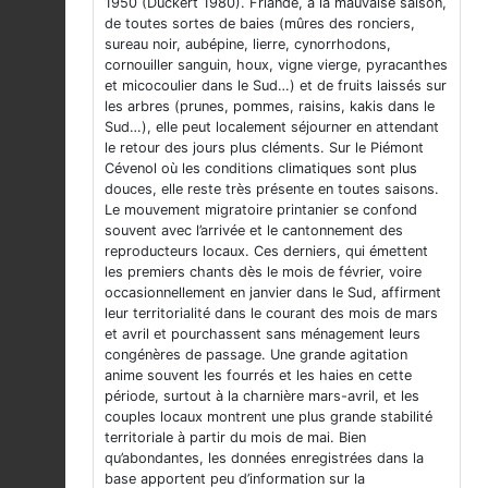
1950 (Duckert 1980). Friande, à la mauvaise saison,
de toutes sortes de baies (mûres des ronciers,
sureau noir, aubépine, lierre, cynorrhodons,
cornouiller sanguin, houx, vigne vierge, pyracanthes
et micocoulier dans le Sud…) et de fruits laissés sur
les arbres (prunes, pommes, raisins, kakis dans le
Sud…), elle peut localement séjourner en attendant
le retour des jours plus cléments. Sur le Piémont
Cévenol où les conditions climatiques sont plus
douces, elle reste très présente en toutes saisons.
Le mouvement migratoire printanier se confond
souvent avec l’arrivée et le cantonnement des
reproducteurs locaux. Ces derniers, qui émettent
les premiers chants dès le mois de février, voire
occasionnellement en janvier dans le Sud, affirment
leur territorialité dans le courant des mois de mars
et avril et pourchassent sans ménagement leurs
congénères de passage. Une grande agitation
anime souvent les fourrés et les haies en cette
période, surtout à la charnière mars-avril, et les
couples locaux montrent une plus grande stabilité
territoriale à partir du mois de mai. Bien
qu’abondantes, les données enregistrées dans la
base apportent peu d’information sur la