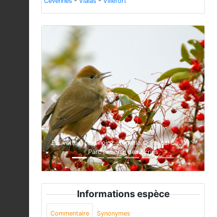
Cévennes
-
Vialas
-
Villefort
Previous
Next
Fauvette à tête noire - femelle © Pascal Saulay -
Parc national des Ecrins
Informations espèce
Commentaire
Synonymes