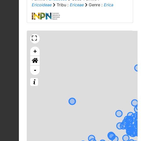
Ericoideae
Tribu :
Ericeae
Genre :
Erica
+
-