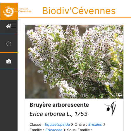
Biodiv'Cévennes
Bruyère arborescente
Erica arborea
L., 1753
Classe :
Equisetopsida
Ordre :
Ericales
Famille :
Ericaceae
Sous-Famille :