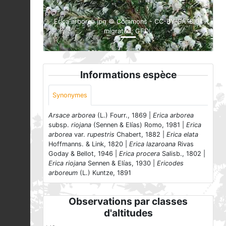
Erica arborea.jpg © Commons - CC-BY-SA-3.0-
migrated; GFDL
Informations espèce
Synonymes
Arsace arborea
(L.) Fourr., 1869 |
Erica arborea
subsp.
riojana
(Sennen & Elías) Romo, 1981 |
Erica
arborea
var.
rupestris
Chabert, 1882 |
Erica elata
Hoffmanns. & Link, 1820 |
Erica lazaroana
Rivas
Goday & Bellot, 1946 |
Erica procera
Salisb., 1802 |
Erica riojana
Sennen & Elías, 1930 |
Ericodes
arboreum
(L.) Kuntze, 1891
Observations par classes
d'altitudes