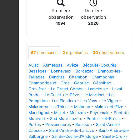
Première
Dernière
observation
observation
1994
2026
67
communes
2
organismes
30
observateurs
Aujac
-
Aumessas
-
Avèze
-
Bédouès-Cocurès
-
Bessèges
-
Bonnevaux
-
Bordezac
-
Branoux-les-
Taillades
-
Cendras
-
Chambon
-
Chambonas
-
Chamborigaud
-
Cros
-
Gabriac
-
Génolhac
-
Gravières
-
La Grand-Combe
-
Lamelouze
-
Laval-
Pradel
-
Le Collet-de-Dèze
-
Le Martinet
-
Le
Pompidou
-
Les Plantiers
-
Les Vans
-
Le Vigan
-
Malarce-sur-la-Thines
-
Malbosc
-
Malons-et-Elze
-
Mandagout
-
Mialet
-
Molezon
-
Peyremale
-
Pont de
Montvert - Sud Mont Lozère
-
Ponteils-et-Brésis
-
Portes
-
Prévenchères
-
Rousson
-
Saint-André-
Capcèze
-
Saint-André-de-Lancize
-
Saint-André-de-
Valborgne
-
Sainte-Cécile-d'Andorge
-
Sainte-Croix-