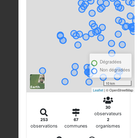
Dégradées
Non dégradées
10 km
Leaflet
| © OpenStreetMap
30
observateurs
253
67
2
observations
communes
organismes