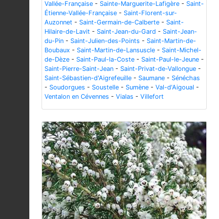
Vallée-Française
-
Sainte-Marguerite-Lafigère
-
Saint-
Étienne-Vallée-Française
-
Saint-Florent-sur-
Auzonnet
-
Saint-Germain-de-Calberte
-
Saint-
Hilaire-de-Lavit
-
Saint-Jean-du-Gard
-
Saint-Jean-
du-Pin
-
Saint-Julien-des-Points
-
Saint-Martin-de-
Boubaux
-
Saint-Martin-de-Lansuscle
-
Saint-Michel-
de-Dèze
-
Saint-Paul-la-Coste
-
Saint-Paul-le-Jeune
-
Saint-Pierre-Saint-Jean
-
Saint-Privat-de-Vallongue
-
Saint-Sébastien-d'Aigrefeuille
-
Saumane
-
Sénéchas
-
Soudorgues
-
Soustelle
-
Sumène
-
Val-d'Aigoual
-
Ventalon en Cévennes
-
Vialas
-
Villefort
Previous
Next