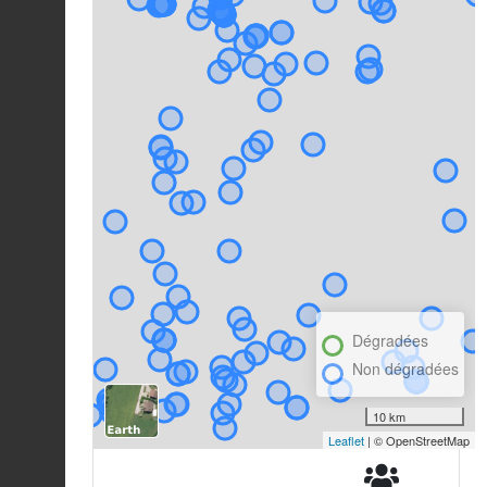
Dégradées
Non dégradées
10 km
Leaflet
| © OpenStreetMap