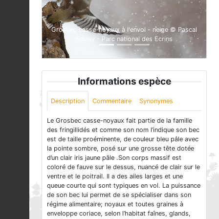
Grosbec casse-noyaux à l'envol - neige © Pascal
Saulay - Parc national des Ecrins
Informations espèce
Description
Commentaire
Synonymes
Le Grosbec casse-noyaux fait partie de la famille
des fringillidés et comme son nom l’indique son bec
est de taille proéminente, de couleur bleu pâle avec
la pointe sombre, posé sur une grosse tête dotée
d’un clair iris jaune pâle .Son corps massif est
coloré de fauve sur le dessus, nuancé de clair sur le
ventre et le poitrail. Il a des ailes larges et une
queue courte qui sont typiques en vol. La puissance
de son bec lui permet de se spécialiser dans son
régime alimentaire; noyaux et toutes graines à
enveloppe coriace, selon l’habitat faînes, glands,