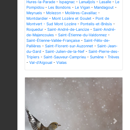
Hures-la-Parade
-
Ispagnac
-
Lanuéjols
-
Lasalle
-
Le
Pompidou
-
Les Bondons
-
Le Vigan
-
Mandagout
-
Meyrueis
-
Molezon
-
Molières-Cavaillac
-
Montdardier
-
Mont Lozère et Goulet
-
Pont de
Montvert - Sud Mont Lozère
-
Ponteils-et-Brésis
-
Roquedur
-
Saint-André-de-Lancize
-
Saint-André-
de-Majencoules
-
Saint-Étienne-du-Valdonnez
-
Saint-Étienne-Vallée-Française
-
Saint-Félix-de-
Pallières
-
Saint-Florent-sur-Auzonnet
-
Saint-Jean-
du-Gard
-
Saint-Julien-de-la-Nef
-
Saint-Pierre-des-
Tripiers
-
Saint-Sauveur-Camprieu
-
Sumène
-
Trèves
-
Val-d'Aigoual
-
Vialas
Previous
Next