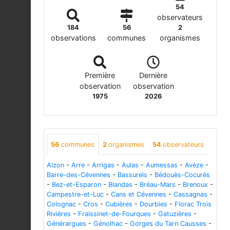
54
observateurs
184
56
2
observations
communes
organismes
Première
Dernière
observation
observation
1975
2026
56
communes
2
organismes
54
observateurs
Alzon
-
Arre
-
Arrigas
-
Aulas
-
Aumessas
-
Avèze
-
Barre-des-Cévennes
-
Bassurels
-
Bédouès-Cocurès
-
Bez-et-Esparon
-
Blandas
-
Bréau-Mars
-
Brenoux
-
Campestre-et-Luc
-
Cans et Cévennes
-
Cassagnas
-
Colognac
-
Cros
-
Cubières
-
Dourbies
-
Florac Trois
Rivières
-
Fraissinet-de-Fourques
-
Gatuzières
-
Générargues
-
Génolhac
-
Gorges du Tarn Causses
-