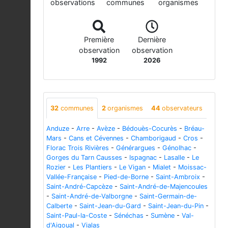
observations
communes
organismes
Première
Dernière
observation
observation
1992
2026
32
communes
2
organismes
44
observateurs
Anduze
-
Arre
-
Avèze
-
Bédouès-Cocurès
-
Bréau-
Mars
-
Cans et Cévennes
-
Chamborigaud
-
Cros
-
Florac Trois Rivières
-
Générargues
-
Génolhac
-
Gorges du Tarn Causses
-
Ispagnac
-
Lasalle
-
Le
Rozier
-
Les Plantiers
-
Le Vigan
-
Mialet
-
Moissac-
Vallée-Française
-
Pied-de-Borne
-
Saint-Ambroix
-
Saint-André-Capcèze
-
Saint-André-de-Majencoules
-
Saint-André-de-Valborgne
-
Saint-Germain-de-
Calberte
-
Saint-Jean-du-Gard
-
Saint-Jean-du-Pin
-
Saint-Paul-la-Coste
-
Sénéchas
-
Sumène
-
Val-
d'Aigoual
-
Vialas