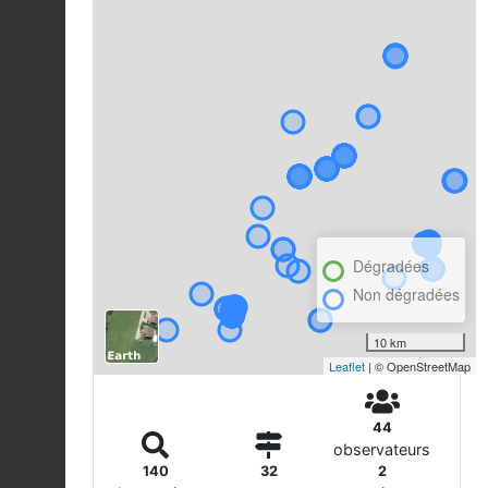
Dégradées
Non dégradées
10 km
Leaflet
| © OpenStreetMap
44
observateurs
140
32
2