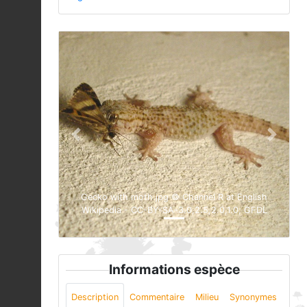
Previous
Next
Gecko with moth.jpg © Channel R at English
Wikipedia - CC-BY-SA-3.0,2.5,2.0,1.0; GFDL
Informations espèce
Description
Commentaire
Milieu
Synonymes