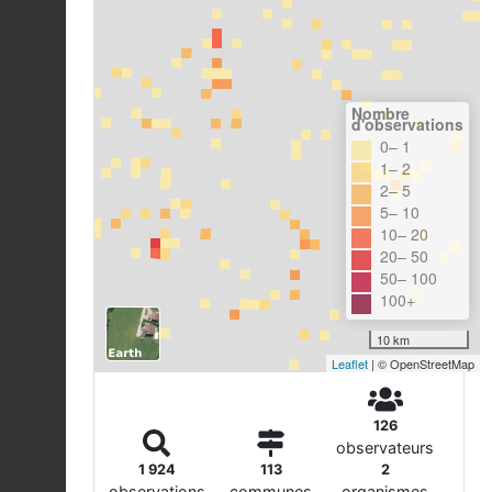
Nombre
d'observations
0– 1
1– 2
2– 5
5– 10
10– 20
20– 50
50– 100
100+
10 km
Leaflet
| © OpenStreetMap
126
observateurs
1 924
113
2
observations
communes
organismes