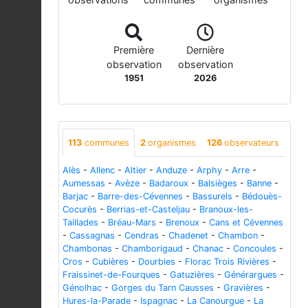
Première
Dernière
observation
observation
1951
2026
113
communes
2
organismes
126
observateurs
Alès
-
Allenc
-
Altier
-
Anduze
-
Arphy
-
Arre
-
Aumessas
-
Avèze
-
Badaroux
-
Balsièges
-
Banne
-
Barjac
-
Barre-des-Cévennes
-
Bassurels
-
Bédouès-
Cocurès
-
Berrias-et-Casteljau
-
Branoux-les-
Taillades
-
Bréau-Mars
-
Brenoux
-
Cans et Cévennes
-
Cassagnas
-
Cendras
-
Chadenet
-
Chambon
-
Chambonas
-
Chamborigaud
-
Chanac
-
Concoules
-
Cros
-
Cubières
-
Dourbies
-
Florac Trois Rivières
-
Fraissinet-de-Fourques
-
Gatuzières
-
Générargues
-
Génolhac
-
Gorges du Tarn Causses
-
Gravières
-
Hures-la-Parade
-
Ispagnac
-
La Canourgue
-
La