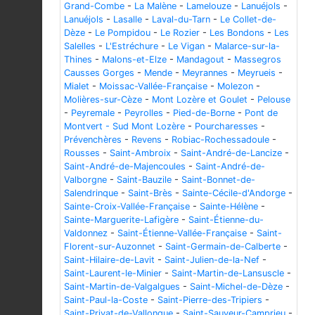
Grand-Combe
-
La Malène
-
Lamelouze
-
Lanuéjols
-
Lanuéjols
-
Lasalle
-
Laval-du-Tarn
-
Le Collet-de-
Dèze
-
Le Pompidou
-
Le Rozier
-
Les Bondons
-
Les
Salelles
-
L'Estréchure
-
Le Vigan
-
Malarce-sur-la-
Thines
-
Malons-et-Elze
-
Mandagout
-
Massegros
Causses Gorges
-
Mende
-
Meyrannes
-
Meyrueis
-
Mialet
-
Moissac-Vallée-Française
-
Molezon
-
Molières-sur-Cèze
-
Mont Lozère et Goulet
-
Pelouse
-
Peyremale
-
Peyrolles
-
Pied-de-Borne
-
Pont de
Montvert - Sud Mont Lozère
-
Pourcharesses
-
Prévenchères
-
Revens
-
Robiac-Rochessadoule
-
Rousses
-
Saint-Ambroix
-
Saint-André-de-Lancize
-
Saint-André-de-Majencoules
-
Saint-André-de-
Valborgne
-
Saint-Bauzile
-
Saint-Bonnet-de-
Salendrinque
-
Saint-Brès
-
Sainte-Cécile-d'Andorge
-
Sainte-Croix-Vallée-Française
-
Sainte-Hélène
-
Sainte-Marguerite-Lafigère
-
Saint-Étienne-du-
Valdonnez
-
Saint-Étienne-Vallée-Française
-
Saint-
Florent-sur-Auzonnet
-
Saint-Germain-de-Calberte
-
Saint-Hilaire-de-Lavit
-
Saint-Julien-de-la-Nef
-
Saint-Laurent-le-Minier
-
Saint-Martin-de-Lansuscle
-
Saint-Martin-de-Valgalgues
-
Saint-Michel-de-Dèze
-
Saint-Paul-la-Coste
-
Saint-Pierre-des-Tripiers
-
Saint-Privat-de-Vallongue
-
Saint-Sauveur-Camprieu
-