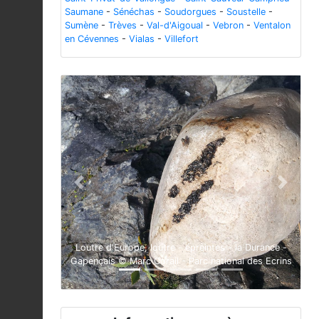
Saumane
-
Sénéchas
-
Soudorgues
-
Soustelle
-
Sumène
-
Trèves
-
Val-d'Aigoual
-
Vebron
-
Ventalon
en Cévennes
-
Vialas
-
Villefort
Previous
Next
Loutre d'Europe, loutre - épreintes - la Durance -
Gapençais © Marc Corail - Parc national des Ecrins