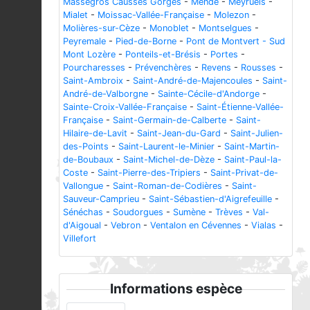
Massegros Causses Gorges
-
Mende
-
Meyrueis
-
Mialet
-
Moissac-Vallée-Française
-
Molezon
-
Molières-sur-Cèze
-
Monoblet
-
Montselgues
-
Peyremale
-
Pied-de-Borne
-
Pont de Montvert - Sud
Mont Lozère
-
Ponteils-et-Brésis
-
Portes
-
Pourcharesses
-
Prévenchères
-
Revens
-
Rousses
-
Saint-Ambroix
-
Saint-André-de-Majencoules
-
Saint-
André-de-Valborgne
-
Sainte-Cécile-d'Andorge
-
Sainte-Croix-Vallée-Française
-
Saint-Étienne-Vallée-
Française
-
Saint-Germain-de-Calberte
-
Saint-
Hilaire-de-Lavit
-
Saint-Jean-du-Gard
-
Saint-Julien-
des-Points
-
Saint-Laurent-le-Minier
-
Saint-Martin-
de-Boubaux
-
Saint-Michel-de-Dèze
-
Saint-Paul-la-
Coste
-
Saint-Pierre-des-Tripiers
-
Saint-Privat-de-
Vallongue
-
Saint-Roman-de-Codières
-
Saint-
Sauveur-Camprieu
-
Saint-Sébastien-d'Aigrefeuille
-
Sénéchas
-
Soudorgues
-
Sumène
-
Trèves
-
Val-
d'Aigoual
-
Vebron
-
Ventalon en Cévennes
-
Vialas
-
Villefort
Informations espèce