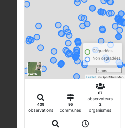
Dégradées
Non dégradées
10 km
Leaflet
| © OpenStreetMap
67
observateurs
439
95
2
observations
communes
organismes