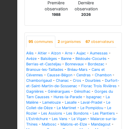
Première
Dernière
observation
observation
1988
2026
95
communes
2
organismes
67
observateurs
Alès
-
Altier
-
Alzon
-
Arre
-
Aujac
-
Aumessas
-
Avèze
-
Balsièges
-
Banne
-
Bédouès-Cocurès
-
Berrias-et-Casteljau
-
Bonnevaux
-
Bordezac
-
Branoux-les-Taillades
-
Bréau-Mars
-
Cans et
Cévennes
-
Causse-Bégon
-
Cendras
-
Chambon
-
Chamborigaud
-
Chanac
-
Cros
-
Dourbies
-
Durfort-
et-Saint-Martin-de-Sossenac
-
Florac Trois Rivières
-
Gagnières
-
Générargues
-
Génolhac
-
Gorges du
Tarn Causses
-
Hures-la-Parade
-
Ispagnac
-
La
Malène
-
Lamelouze
-
Lasalle
-
Laval-Pradel
-
Le
Collet-de-Dèze
-
Le Martinet
-
Le Pompidou
-
Le
Rozier
-
Les Assions
-
Les Bondons
-
Les Plantiers
-
L'Estréchure
-
Les Vans
-
Le Vigan
-
Malarce-sur-la-
Thines
-
Malbosc
-
Malons-et-Elze
-
Mandagout
-