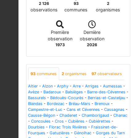
2 126
93
2
observations
communes
organismes
Première
Dernière
observation
observation
1973
2026
93
communes
2
organismes
97
observateurs
Altier
-
Alzon
-
Arphy
-
Arre
-
Arrigas
-
Aumessas
-
Avèze
-
Badaroux
-
Balsièges
-
Barre-des-Cévennes
-
Bassurels
-
Bédouès-Cocurès
-
Berrias-et-Casteljau
-
Blandas
-
Bordezac
-
Bréau-Mars
-
Brenoux
-
Campestre-et-Luc
-
Cans et Cévennes
-
Cassagnas
-
Causse-Bégon
-
Chadenet
-
Chamborigaud
-
Chanac
-
Concoules
-
Cros
-
Cubières
-
Cubiérettes
-
Dourbies
-
Florac Trois Rivières
-
Fraissinet-de-
Fourques
-
Gatuzières
-
Génolhac
-
Gorges du Tarn