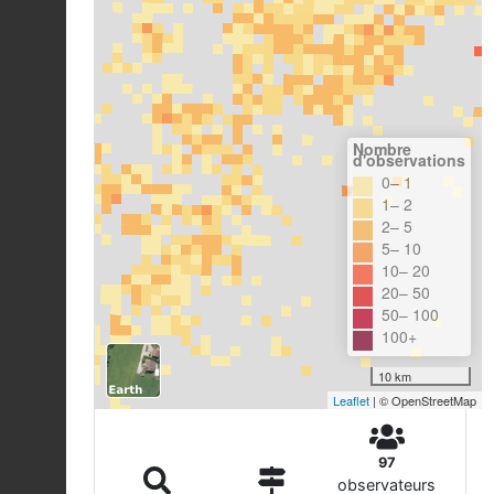
Nombre
d'observations
0– 1
1– 2
2– 5
5– 10
10– 20
20– 50
50– 100
100+
10 km
Leaflet
| © OpenStreetMap
97
observateurs