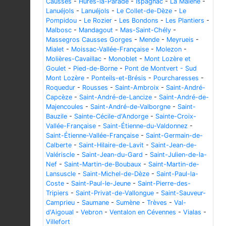
Causses
-
Hures-la-Parade
-
Ispagnac
-
La Malène
-
Lanuéjols
-
Lanuéjols
-
Le Collet-de-Dèze
-
Le
Pompidou
-
Le Rozier
-
Les Bondons
-
Les Plantiers
-
Malbosc
-
Mandagout
-
Mas-Saint-Chély
-
Massegros Causses Gorges
-
Mende
-
Meyrueis
-
Mialet
-
Moissac-Vallée-Française
-
Molezon
-
Molières-Cavaillac
-
Monoblet
-
Mont Lozère et
Goulet
-
Pied-de-Borne
-
Pont de Montvert - Sud
Mont Lozère
-
Ponteils-et-Brésis
-
Pourcharesses
-
Roquedur
-
Rousses
-
Saint-Ambroix
-
Saint-André-
Capcèze
-
Saint-André-de-Lancize
-
Saint-André-de-
Majencoules
-
Saint-André-de-Valborgne
-
Saint-
Bauzile
-
Sainte-Cécile-d'Andorge
-
Sainte-Croix-
Vallée-Française
-
Saint-Étienne-du-Valdonnez
-
Saint-Étienne-Vallée-Française
-
Saint-Germain-de-
Calberte
-
Saint-Hilaire-de-Lavit
-
Saint-Jean-de-
Valériscle
-
Saint-Jean-du-Gard
-
Saint-Julien-de-la-
Nef
-
Saint-Martin-de-Boubaux
-
Saint-Martin-de-
Lansuscle
-
Saint-Michel-de-Dèze
-
Saint-Paul-la-
Coste
-
Saint-Paul-le-Jeune
-
Saint-Pierre-des-
Tripiers
-
Saint-Privat-de-Vallongue
-
Saint-Sauveur-
Camprieu
-
Saumane
-
Sumène
-
Trèves
-
Val-
d'Aigoual
-
Vebron
-
Ventalon en Cévennes
-
Vialas
-
Villefort